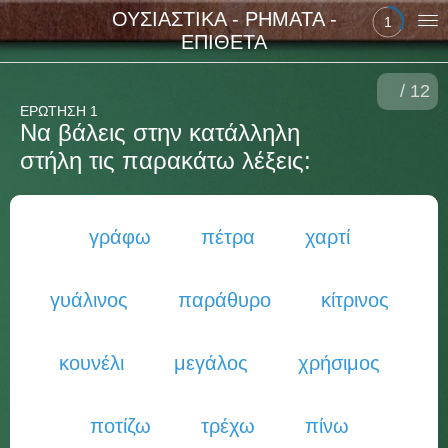
ΟΥΣΙΑΣΤΙΚΑ - ΡΗΜΑΤΑ -
1
ΕΠΙΘΕΤΑ
/ 12
ΕΡΩΤΗΣΗ 1
Να βάλεις στην κατάλληλη
στήλη τις παρακάτω λέξεις:
γράφω
πέτρα
χαρτί
γυάλινος
παράθυρο
κίτρινος
κουνέλι
μεγάλος
χρήσιμος
ποτίζω
τρέχω
πίνω