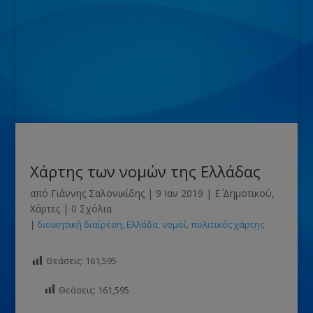
Χάρτης των νομών της Ελλάδας
από
Γιάννης Σαλονικίδης
|
9 Ιαν 2019
|
Ε΄ Δημοτικού
,
Χάρτες
|
0 Σχόλια
|
διοικητική διαίρεση
Ελλάδα
νομοί
πολιτικός χάρτης
Θεάσεις:
161,595
Θεάσεις:
161,595