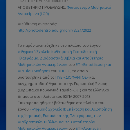
ΕΚΔΟΤΗΣ: ΙΤΥΕ “ΔΙΟΦΑΝΤΟΣ”
ΑΠΟΘΕΤΗΡΙΟ ΠΡΟΕΛΕΥΣΗΣ:
Φωτόδεντρο Μαθησιακά
Αντικείμενα (LOR)
Διεύθυνση αναφοράς:
http://photodentro.edu.gr/lor/r/8521/2922
Το παρόν αναπτύχθηκε στο πλαίσιο του έργου
«Ψηφιακό Σχολείο Ι: «Ψηφιακή Εκπαιδευτική
Πλατφόρμα, Διαδραστικά Βιβλία και Αποθετήριο
Μαθησιακών Αντικειμένων»
του
ΕΠ «Εκπαίδευση και
Δια Βίου Μάθηση»
του
ΥΠΠΕΘ
, το οποίο
υλοποιήθηκε από το
ΙΤΥΕ «ΔΙΟΦΑΝΤΟΣ»
και
συγχρηματοδοτήθηκε από την Ευρωπαϊκή Ένωση
(Ευρωπαϊκό Κοινωνικό Ταμείο -ΕΚΤ)
και το Ελληνικό
Δημόσιο στο πλαίσιο του ΕΣΠΑ 2007-2013.
Επικαιροποιήθηκε / βελτιώθηκε στο πλαίσιο του
έργου
«Ψηφιακό Σχολείο ΙΙ: Επέκταση και Αξιοποίηση
της Ψηφιακής Εκπαιδευτικής Πλατφόρμας, των
Διαδραστικών Βιβλίων και του Αποθετηρίου
Μαθησιακών Αντικειμένων»
του
ΕΠ «Ανάπτυξη