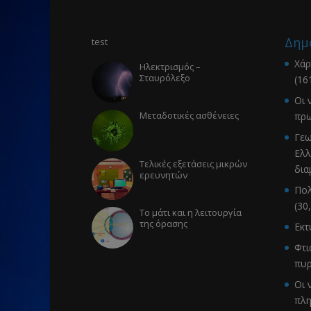
Δημ
test
Χάρ
Ηλεκτρισμός –
Σταυρόλεξο
(16
Οι 
Μεταδοτικές ασθένειες
πρω
Γεω
Ελλ
Τελικές εξετάσεις μικρών
δια
ερευνητών
Πολ
(30
Το μάτι και η λειτουργία
της όρασης
Εκ
Φτι
πυρ
Οι 
πλ