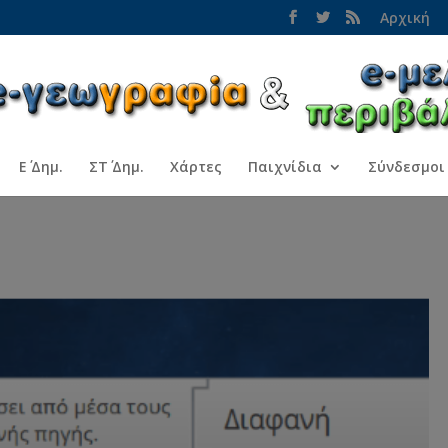
Αρχική
Ε΄ Δημ.
ΣΤ΄ Δημ.
Χάρτες
Παιχνίδια
Σύνδεσμοι