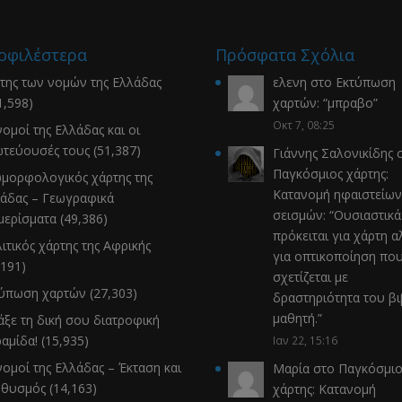
οφιλέστερα
Πρόσφατα Σχόλια
της των νομών της Ελλάδας
ελενη
στο
Εκτύπωση
1,598)
χαρτών
: “
μπραβο
”
Οκτ 7, 08:25
νομοί της Ελλάδας και οι
τεύουσές τους
(51,387)
Γιάννης Σαλονικίδης
σ
Παγκόσμιος χάρτης:
μορφολογικός χάρτης της
Κατανομή ηφαιστείων
άδας – Γεωγραφικά
σεισμών
: “
Ουσιαστικά
μερίσματα
(49,386)
πρόκειται για χάρτη α
ιτικός χάρτης της Αφρικής
για οπτικοποίηση πο
,191)
σχετίζεται με
τύπωση χαρτών
(27,303)
δραστηριότητα του β
μαθητή.
”
άξε τη δική σου διατροφική
αμίδα!
(15,935)
Ιαν 22, 15:16
νομοί της Ελλάδας – Έκταση και
Μαρία
στο
Παγκόσμιο
ηθυσμός
(14,163)
χάρτης: Κατανομή