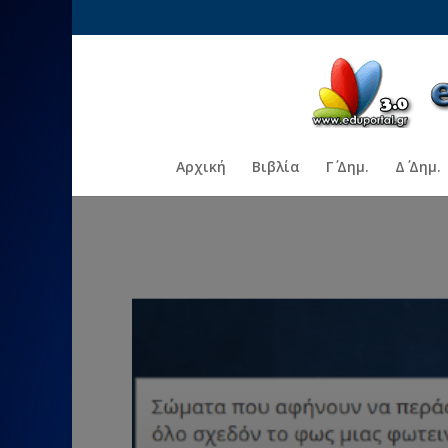
Αρχική
Βιβλία
Γ΄ Δημ.
Δ΄ Δημ.