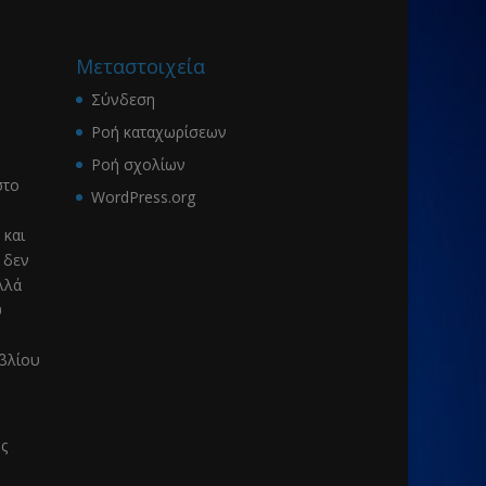
Μεταστοιχεία
Σύνδεση
Ροή καταχωρίσεων
Ροή σχολίων
το
WordPress.org
 και
 δεν
λλά
υ
ιβλίου
ς