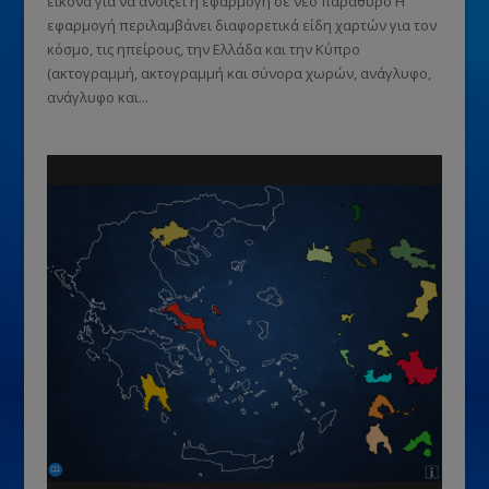
εικόνα για να ανοίξει η εφαρμογή σε νέο παράθυρο Η
εφαρμογή περιλαμβάνει διαφορετικά είδη χαρτών για τον
κόσμο, τις ηπείρους, την Ελλάδα και την Κύπρο
(ακτογραμμή, ακτογραμμή και σύνορα χωρών, ανάγλυφο,
ανάγλυφο και...