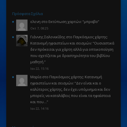
Πρόσφατα Σχόλια
ελενη
στο
Εκτύπωση χαρτών
: “
μπραβο
”
Οκτ 7, 08:25
Γιάννης Σαλονικίδης
στο
Παγκόσμιος χάρτης:
Κατανομή ηφαιστείων και σεισμών
: “
Ουσιαστικά
δεν πρόκειται για χάρτη αλλά για οπτικοποίηση
που σχετίζεται με δραστηριότητα του βιβλίου
μαθητή.
”
Ιαν 22, 15:16
Μαρία
στο
Παγκόσμιος χάρτης: Κατανομή
ηφαιστείων και σεισμών
: “
Δεν είναι και ο
καλύτερος χάρτης, δεν έχει υπόμνημα και δεν
μπορείς να καταλάβεις που είναι τα ηφαίστεια
και που…
”
Ιαν 22, 14:16