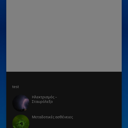
test
Ηλεκτρισμός –
Σταυρόλεξο
Μεταδοτικές ασθένειες