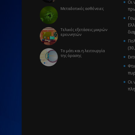
Οι 
Μεταδοτικές ασθένειες
πρω
Γεω
Ελλ
Τελικές εξετάσεις μικρών
δια
ερευνητών
Πολ
(30
Το μάτι και η λειτουργία
της όρασης
Εκ
Φτι
πυρ
Οι 
πλ