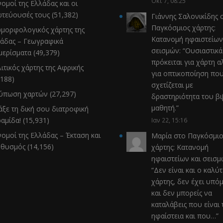
Οκτ 7, 08:25
νομοί της Ελλάδας και οι
τεύουσές τους
(51,382)
Γιάννης Σαλονικίδης
σ
Παγκόσμιος χάρτης:
μορφολογικός χάρτης της
Κατανομή ηφαιστείων
άδας – Γεωγραφικά
σεισμών
: “
Ουσιαστικά
μερίσματα
(49,379)
πρόκειται για χάρτη α
ιτικός χάρτης της Αφρικής
για οπτικοποίηση πο
,188)
σχετίζεται με
τύπωση χαρτών
(27,297)
δραστηριότητα του β
μαθητή.
”
άξε τη δική σου διατροφική
αμίδα!
(15,931)
Ιαν 22, 15:16
νομοί της Ελλάδας – Έκταση και
Μαρία
στο
Παγκόσμιο
ηθυσμός
(14,156)
χάρτης: Κατανομή
ηφαιστείων και σεισ
“
Δεν είναι και ο καλύ
χάρτης, δεν έχει υπό
και δεν μπορείς να
καταλάβεις που είναι 
ηφαίστεια και που…
”