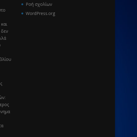
Ροή σχολίων
το
WordPress.org
 και
 δεν
λλά
υ
ιβλίου
ς
μών
:
τερος
μνημα
τα