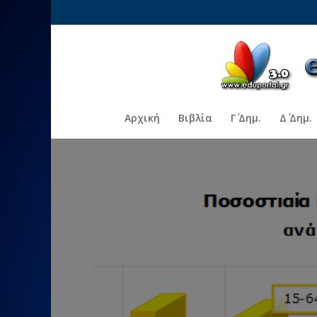
Αρχική
Βιβλία
Γ΄ Δημ.
Δ΄ Δημ.