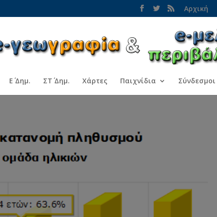
Αρχική
Ε΄ Δημ.
ΣΤ΄ Δημ.
Χάρτες
Παιχνίδια
Σύνδεσμοι