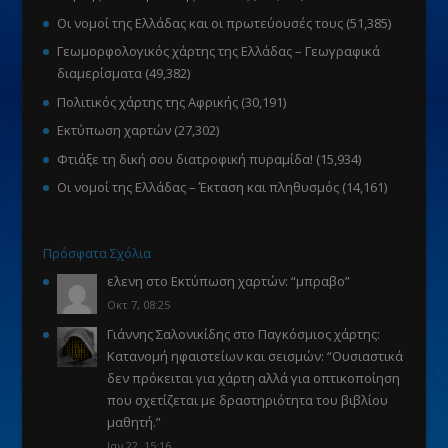
Οι νομοί της Ελλάδας και οι πρωτεύουσές τους
(51,385)
Γεωμορφολογικός χάρτης της Ελλάδας – Γεωγραφικά
διαμερίσματα
(49,382)
Πολιτικός χάρτης της Αφρικής
(30,191)
Εκτύπωση χαρτών
(27,302)
Φτιάξε τη δική σου διατροφική πυραμίδα!
(15,934)
Οι νομοί της Ελλάδας – Έκταση και πληθυσμός
(14,161)
Πρόσφατα Σχόλια
ελενη
στο
Εκτύπωση χαρτών
: “
μπραβο
”
Οκτ 7, 08:25
Γιάννης Σαλονικίδης
στο
Παγκόσμιος χάρτης:
Κατανομή ηφαιστείων και σεισμών
: “
Ουσιαστικά
δεν πρόκειται για χάρτη αλλά για οπτικοποίηση
που σχετίζεται με δραστηριότητα του βιβλίου
μαθητή.
”
Ιαν 22, 15:16