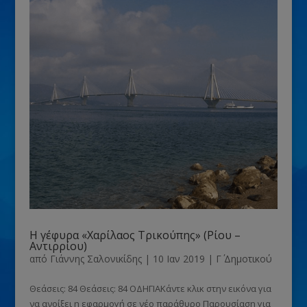
Η γέφυρα «Χαρίλαος Τρικούπης» (Ρίου –
Αντιρρίου)
από
Γιάννης Σαλονικίδης
|
10 Ιαν 2019
|
Γ΄ Δημοτικού
Θεάσεις: 84 Θεάσεις: 84 ΟΔΗΓΙΑΚάντε κλικ στην εικόνα για
να ανοίξει η εφαρμογή σε νέο παράθυρο Παρουσίαση για