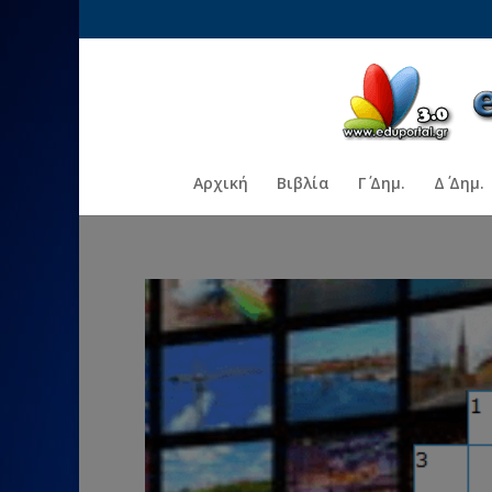
Αρχική
Βιβλία
Γ΄ Δημ.
Δ΄ Δημ.