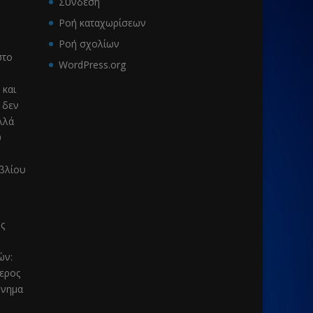
Σύνδεση
Ροή καταχωρίσεων
Ροή σχολίων
το
WordPress.org
 και
 δεν
λλά
υ
ιβλίου
ς
μών
:
τερος
μνημα