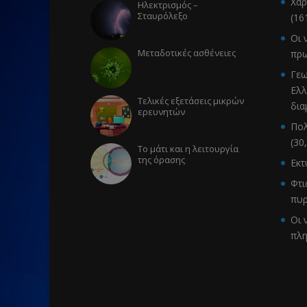
Χάρ
Ηλεκτρισμός –
Σταυρόλεξο
(16
Οι 
Μεταδοτικές ασθένειες
πρω
Γεω
Ελλ
Τελικές εξετάσεις μικρών
δια
ερευνητών
Πολ
(30
Το μάτι και η λειτουργία
της όρασης
Εκ
Φτι
πυρ
Οι 
πλ