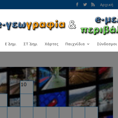
Αρχική
Ε΄ Δημ.
ΣΤ΄ Δημ.
Χάρτες
Παιχνίδια
Σύνδεσμοι