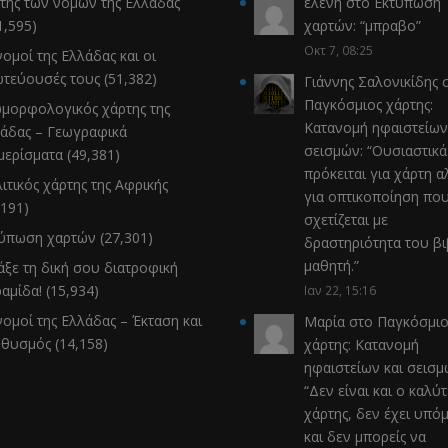
της των νομών της Ελλάδας
ελενη
στο
Εκτύπωση
1,595)
χαρτών
: “
μπραβο
”
Οκτ 7, 08:25
νομοί της Ελλάδας και οι
τεύουσές τους
(51,382)
Γιάννης Σαλονικίδης
σ
Παγκόσμιος χάρτης:
μορφολογικός χάρτης της
Κατανομή ηφαιστείων
άδας – Γεωγραφικά
σεισμών
: “
Ουσιαστικά
μερίσματα
(49,381)
πρόκειται για χάρτη α
ιτικός χάρτης της Αφρικής
για οπτικοποίηση πο
,191)
σχετίζεται με
τύπωση χαρτών
(27,301)
δραστηριότητα του β
μαθητή.
”
άξε τη δική σου διατροφική
αμίδα!
(15,934)
Ιαν 22, 15:16
νομοί της Ελλάδας – Έκταση και
Μαρία
στο
Παγκόσμιο
ηθυσμός
(14,158)
χάρτης: Κατανομή
ηφαιστείων και σεισ
“
Δεν είναι και ο καλύ
χάρτης, δεν έχει υπό
και δεν μπορείς να