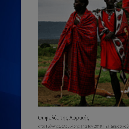
Οι φυλές της Αφρικής
από
Γιάννης Σαλονικίδης
|
12 Ιαν 2019
|
ΣΤ΄ Δημοτικού