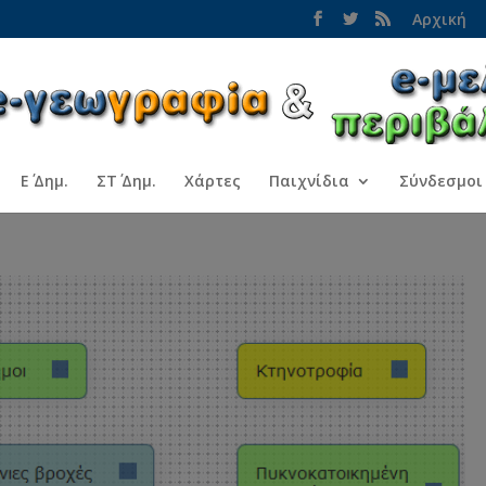
Αρχική
Ε΄ Δημ.
ΣΤ΄ Δημ.
Χάρτες
Παιχνίδια
Σύνδεσμοι