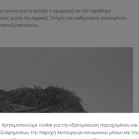
ην εικόνα για να ανοίξει η εφαρμογή σε νέο παράθυρο
τερες φυλές της Αφρικής. Στόχος του μαθησιακού αντικειμένου
αγενείς κατοίκους...
Χρησιμοποιούμε cookie για την εξατομίκευση περιεχομένου και
διαφημίσεων, την παροχή λειτουργιών κοινωνικών μέσων και την