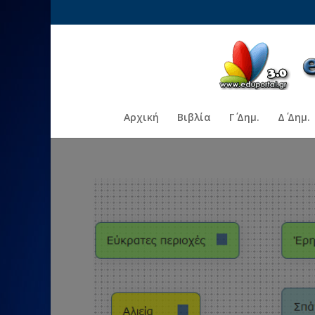
Αρχική
Βιβλία
Γ΄ Δημ.
Δ΄ Δημ.