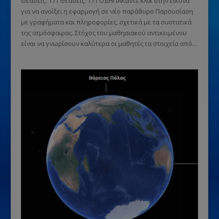
Θεάσεις: 171 Θεάσεις: 171 ΟΔΗΓΙΑΚάντε κλικ στην εικόνα
για να ανοίξει η εφαρμογή σε νέο παράθυρο Παρουσίαση
με γραφήματα και πληροφορίες, σχετικά με τα συστατικά
της ατμόσφαιρας. Στόχος του μαθησιακού αντικειμένου
είναι να γνωρίσουν καλύτερα οι μαθητές τα στοιχεία από...