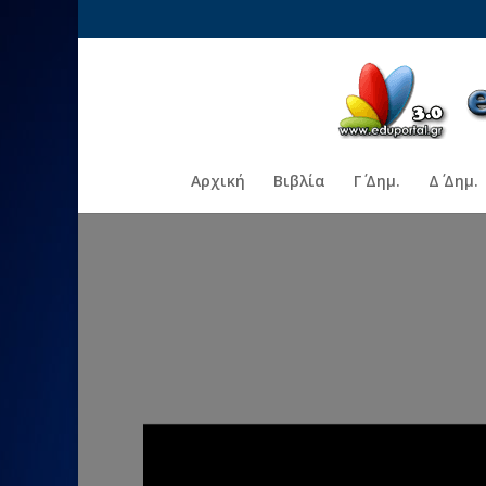
Αρχική
Βιβλία
Γ΄ Δημ.
Δ΄ Δημ.