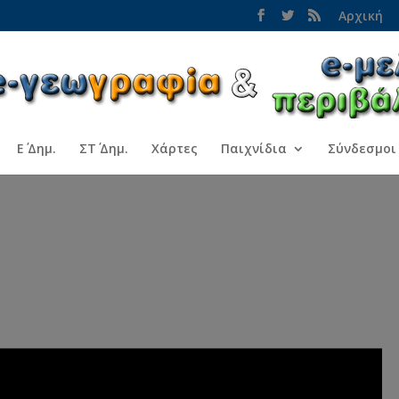
Αρχική
Ε΄ Δημ.
ΣΤ΄ Δημ.
Χάρτες
Παιχνίδια
Σύνδεσμοι