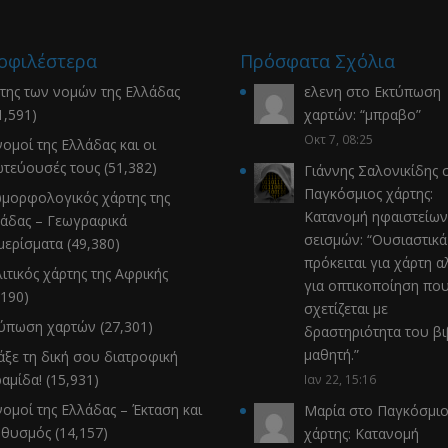
οφιλέστερα
Πρόσφατα Σχόλια
της των νομών της Ελλάδας
ελενη
στο
Εκτύπωση
1,591)
χαρτών
: “
μπραβο
”
Οκτ 7, 08:25
νομοί της Ελλάδας και οι
τεύουσές τους
(51,382)
Γιάννης Σαλονικίδης
σ
Παγκόσμιος χάρτης:
μορφολογικός χάρτης της
Κατανομή ηφαιστείων
άδας – Γεωγραφικά
σεισμών
: “
Ουσιαστικά
μερίσματα
(49,380)
πρόκειται για χάρτη α
ιτικός χάρτης της Αφρικής
για οπτικοποίηση πο
,190)
σχετίζεται με
τύπωση χαρτών
(27,301)
δραστηριότητα του β
μαθητή.
”
άξε τη δική σου διατροφική
αμίδα!
(15,931)
Ιαν 22, 15:16
νομοί της Ελλάδας – Έκταση και
Μαρία
στο
Παγκόσμιο
ηθυσμός
(14,157)
χάρτης: Κατανομή