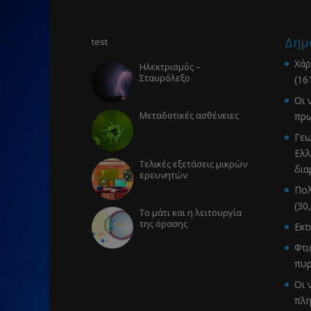
Δημ
test
Χάρ
Ηλεκτρισμός –
Σταυρόλεξο
(16
Οι 
Μεταδοτικές ασθένειες
πρω
Γεω
Ελλ
Τελικές εξετάσεις μικρών
δια
ερευνητών
Πολ
(30
Το μάτι και η λειτουργία
της όρασης
Εκ
Φτι
πυρ
Οι 
πλ