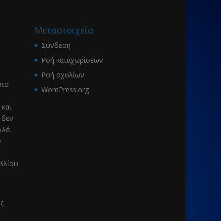
Μεταστοιχεία
Σύνδεση
Ροή καταχωρίσεων
Ροή σχολίων
το
WordPress.org
 και
 δεν
λλά
υ
ιβλίου
ς