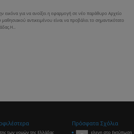
ην εικόνα για να ανοίξει η εφαρμογή σε νέο παράθυρο Αρχείο
υ μαθησιακού αντικειμένου είναι να προβάλει το σημαντικότατο
δας.Η...
οφιλέστερα
Πρόσφατα Σχόλια
της των νομών της Ελλάδας
ελενη
στο
Εκτύπωση