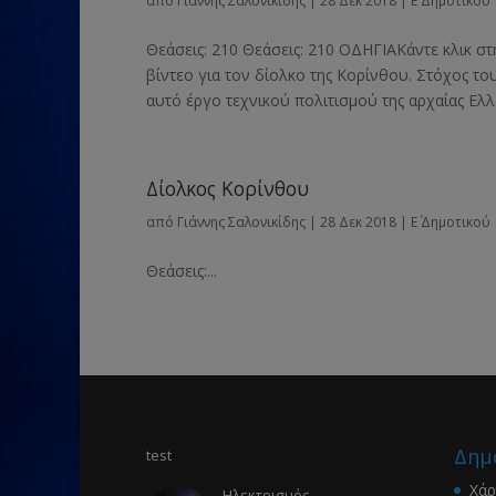
από
Γιάννης Σαλονικίδης
|
28 Δεκ 2018
|
Ε΄ Δημοτικού
Θεάσεις: 210 Θεάσεις: 210 ΟΔΗΓΙΑΚάντε κλικ στ
βίντεο για τον δίολκο της Κορίνθου. Στόχος το
αυτό έργο τεχνικού πολιτισμού της αρχαίας Ελλά
Δίολκος Κορίνθου
από
Γιάννης Σαλονικίδης
|
28 Δεκ 2018
|
Ε΄ Δημοτικού
Θεάσεις:...
Δημ
test
Χάρ
Ηλεκτρισμός –