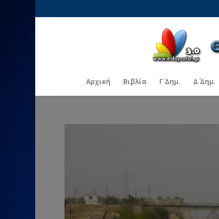
Αρχική
Βιβλία
Γ΄ Δημ.
Δ΄ Δημ.