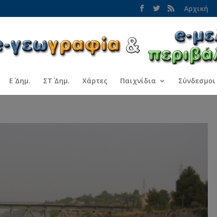
Αρχική
Ε΄ Δημ.
ΣΤ΄ Δημ.
Χάρτες
Παιχνίδια
Σύνδεσμοι