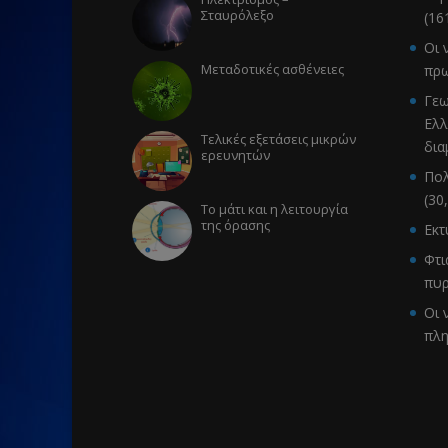
Σταυρόλεξο
(16
Οι 
Μεταδοτικές ασθένειες
πρω
Γεω
Ελλ
Τελικές εξετάσεις μικρών
δια
ερευνητών
Πολ
(30
Το μάτι και η λειτουργία
της όρασης
Εκ
Φτι
πυρ
Οι 
πλ