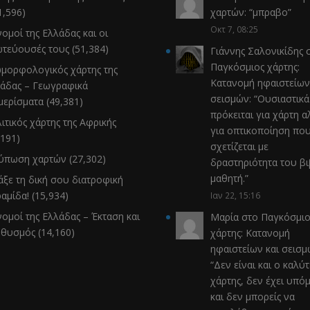
1,596)
χαρτών
: “
μπραβο
”
Οκτ 7, 08:25
νομοί της Ελλάδας και οι
τεύουσές τους
(51,384)
Γιάννης Σαλονικίδης
σ
Παγκόσμιος χάρτης:
μορφολογικός χάρτης της
Κατανομή ηφαιστείων
άδας – Γεωγραφικά
σεισμών
: “
Ουσιαστικά
μερίσματα
(49,381)
πρόκειται για χάρτη α
ιτικός χάρτης της Αφρικής
για οπτικοποίηση πο
,191)
σχετίζεται με
τύπωση χαρτών
(27,302)
δραστηριότητα του β
μαθητή.
”
άξε τη δική σου διατροφική
αμίδα!
(15,934)
Ιαν 22, 15:16
νομοί της Ελλάδας – Έκταση και
Μαρία
στο
Παγκόσμιο
ηθυσμός
(14,160)
χάρτης: Κατανομή
ηφαιστείων και σεισ
“
Δεν είναι και ο καλύ
χάρτης, δεν έχει υπό
και δεν μπορείς να