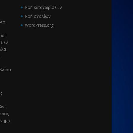
Ροή καταχωρίσεων
Ροή σχολίων
το
WordPress.org
 και
 δεν
λλά
υ
ιβλίου
ς
μών
:
τερος
μνημα