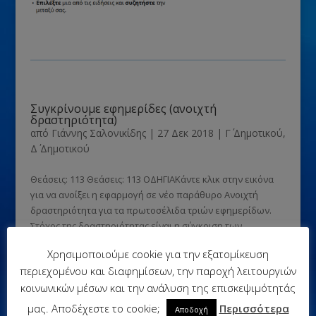
Συγκρίνουμε εφημερίδες (ανοιχτή
δραστηριότητα)
από
Γιάννης Σαλονικίδης
|
27 Δεκ 2018
|
Γ΄ Δημοτικού
,
Δ΄ Δημοτικού
Θεάσεις: 113 Θεάσεις: 113 ΟΔΗΓΙΑΚάντε κλικ στην εικόνα
για να ανοίξει η εφαρμογή σε νέο παράθυρο Ανοιχτή
δραστηριότητα για τα πρωτοσέλιδα τριών εφημερίδων.
Στόχος της δραστηριότητας είναι η σύγκριση των
πρωτοσέλιδων και ο εντοπισμός διαφοροποιήσεων ή
Χρησιμοποιούμε cookie για την εξατομίκευση
ομοιοτήτων στη...
περιεχομένου και διαφημίσεων, την παροχή λειτουργιών
κοινωνικών μέσων και την ανάλυση της επισκεψιμότητάς
Λέξεις-Κλειδιά
μας. Αποδέχεστε το cookie;
Περισσότερα
Αποδοχή