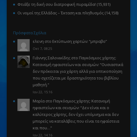
Φτιάξε τη δική σου διατροφική πυραμίδα!
(15,931)
Οι νομοί της Ελλάδας – Έκταση και πληθυσμός
(14,158)
Πρόσφατα Σχόλια
ελενη
στο
Εκτύπωση χαρτών
: “
μπραβο
”
Οκτ 7, 08:25
Γιάννης Σαλονικίδης
στο
Παγκόσμιος χάρτης:
Κατανομή ηφαιστείων και σεισμών
: “
Ουσιαστικά
δεν πρόκειται για χάρτη αλλά για οπτικοποίηση
που σχετίζεται με δραστηριότητα του βιβλίου
μαθητή.
”
Ιαν 22, 15:16
Μαρία
στο
Παγκόσμιος χάρτης: Κατανομή
ηφαιστείων και σεισμών
: “
Δεν είναι και ο
καλύτερος χάρτης, δεν έχει υπόμνημα και δεν
μπορείς να καταλάβεις που είναι τα ηφαίστεια
και που…
”
Ιαν 22, 14:16