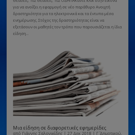
Θεάσεις: 102 Θεάσεις: 102 ΟΔΗΓΙΑΚάντε κλικ στην εικόνα
για να ανοίξει η εφαρμογή σε νέο παράθυρο Ανοιχτή
δραστηριότητα για τα ηλεκτρονικά και τα έντυπα μέσα
ενημέρωσης. Στόχος της δραστηριότητας είναι να
εξετάσουν οι μαθητές τον τρόπο που παρουσιάζεται η ίδια
είδηση...
Μια είδηση σε διαφορετικές εφημερίδες
από
Γιάννης Σαλονικίδης
|
27 Δεκ 2018
|
Γ΄ Δημοτικού
,