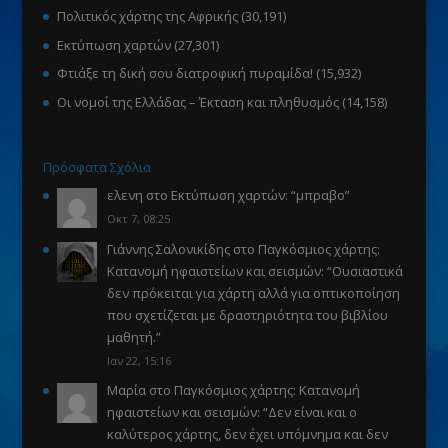
Πολιτικός χάρτης της Αφρικής
(30,191)
Εκτύπωση χαρτών
(27,301)
Φτιάξε τη δική σου διατροφική πυραμίδα!
(15,932)
Οι νομοί της Ελλάδας – Έκταση και πληθυσμός
(14,158)
Πρόσφατα Σχόλια
ελενη
στο
Εκτύπωση χαρτών
: “
μπραβο
”
Οκτ 7, 08:25
Γιάννης Σαλονικίδης
στο
Παγκόσμιος χάρτης:
Κατανομή ηφαιστείων και σεισμών
: “
Ουσιαστικά
δεν πρόκειται για χάρτη αλλά για οπτικοποίηση
που σχετίζεται με δραστηριότητα του βιβλίου
μαθητή.
”
Ιαν 22, 15:16
Μαρία
στο
Παγκόσμιος χάρτης: Κατανομή
ηφαιστείων και σεισμών
: “
Δεν είναι και ο
καλύτερος χάρτης, δεν έχει υπόμνημα και δεν