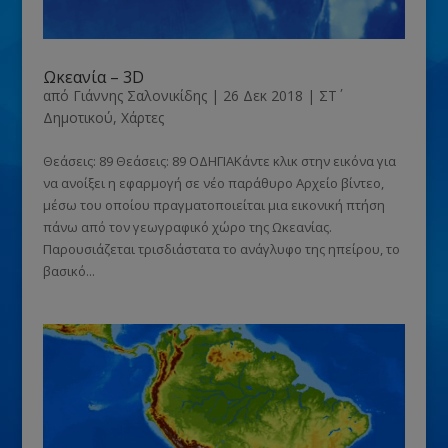
Ωκεανία – 3D
από
Γιάννης Σαλονικίδης
|
26 Δεκ 2018
|
ΣΤ΄
Δημοτικού
,
Χάρτες
Θεάσεις: 89 Θεάσεις: 89 ΟΔΗΓΙΑΚάντε κλικ στην εικόνα για
να ανοίξει η εφαρμογή σε νέο παράθυρο Αρχείο βίντεο,
μέσω του οποίου πραγματοποιείται μια εικονική πτήση
πάνω από τον γεωγραφικό χώρο της Ωκεανίας.
Παρουσιάζεται τρισδιάστατα το ανάγλυφο της ηπείρου, το
βασικό...