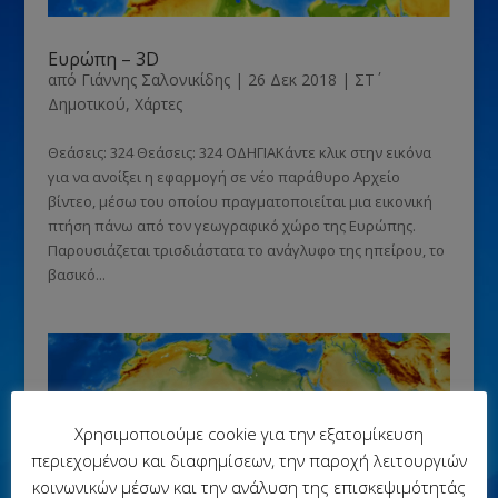
Ευρώπη – 3D
από
Γιάννης Σαλονικίδης
|
26 Δεκ 2018
|
ΣΤ΄
Δημοτικού
,
Χάρτες
Θεάσεις: 324 Θεάσεις: 324 ΟΔΗΓΙΑΚάντε κλικ στην εικόνα
για να ανοίξει η εφαρμογή σε νέο παράθυρο Αρχείο
βίντεο, μέσω του οποίου πραγματοποιείται μια εικονική
πτήση πάνω από τον γεωγραφικό χώρο της Ευρώπης.
Παρουσιάζεται τρισδιάστατα το ανάγλυφο της ηπείρου, το
βασικό...
Χρησιμοποιούμε cookie για την εξατομίκευση
περιεχομένου και διαφημίσεων, την παροχή λειτουργιών
κοινωνικών μέσων και την ανάλυση της επισκεψιμότητάς