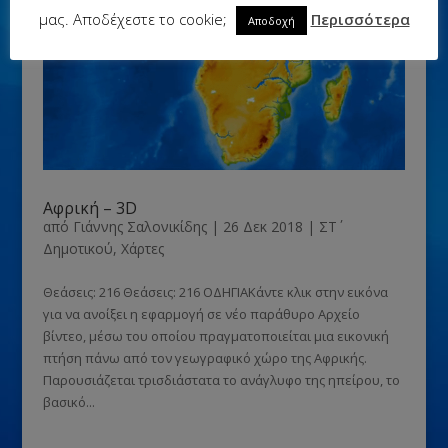
μας. Αποδέχεστε το cookie;
Περισσότερα
Αποδοχή
Αφρική – 3D
από
Γιάννης Σαλονικίδης
|
26 Δεκ 2018
|
ΣΤ΄
Δημοτικού
,
Χάρτες
Θεάσεις: 216 Θεάσεις: 216 ΟΔΗΓΙΑΚάντε κλικ στην εικόνα
για να ανοίξει η εφαρμογή σε νέο παράθυρο Αρχείο
βίντεο, μέσω του οποίου πραγματοποιείται μια εικονική
πτήση πάνω από τον γεωγραφικό χώρο της Αφρικής.
Παρουσιάζεται τρισδιάστατα το ανάγλυφο της ηπείρου, το
βασικό...