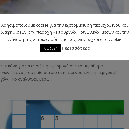
Χρησιμοποιούμε cookie για την εξατομίκευση περιεχομένου και
διαφημίσεων, την παροχή λειτουργιών κοινωνικών μέσων και την
ανάλυση της επισκεψιμότητάς μας. Αποδέχεστε το cookie;
Περισσότερα
Αποδοχή
ην εικόνα για να ανοίξει η εφαρμογή σε νέο παράθυρο
γών. Στόχος του μαθησιακού αντικειμένου είναι η περιγραφή
γών. Πιο αναλυτικά, μέσω...