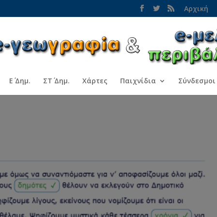
Αρχική
Ε΄ Δημ.
ΣΤ΄ Δημ.
Χάρτες
Παιχνίδια
Σύνδεσμοι