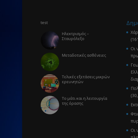
Δημ
test
Χάρ
Ηλεκτρισμός –
Σταυρόλεξο
(16
Οι 
Μεταδοτικές ασθένειες
πρω
Γεω
Ελλ
Τελικές εξετάσεις μικρών
δια
ερευνητών
Πολ
(30
Το μάτι και η λειτουργία
της όρασης
Εκ
Φτι
πυρ
Οι 
πλ