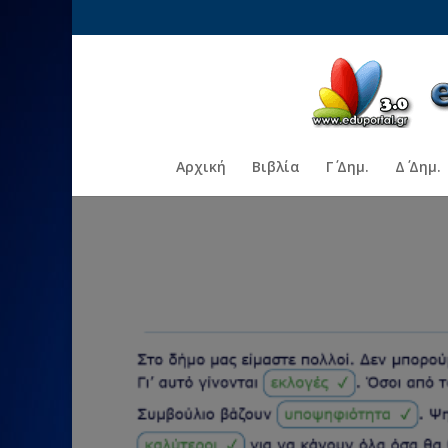
Αρχική
Βιβλία
Γ΄ Δημ.
Δ΄ Δημ.