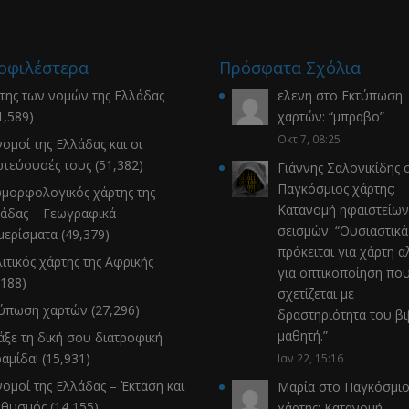
οφιλέστερα
Πρόσφατα Σχόλια
της των νομών της Ελλάδας
ελενη
στο
Εκτύπωση
1,589)
χαρτών
: “
μπραβο
”
Οκτ 7, 08:25
νομοί της Ελλάδας και οι
τεύουσές τους
(51,382)
Γιάννης Σαλονικίδης
σ
Παγκόσμιος χάρτης:
μορφολογικός χάρτης της
Κατανομή ηφαιστείων
άδας – Γεωγραφικά
σεισμών
: “
Ουσιαστικά
μερίσματα
(49,379)
πρόκειται για χάρτη α
ιτικός χάρτης της Αφρικής
για οπτικοποίηση πο
,188)
σχετίζεται με
τύπωση χαρτών
(27,296)
δραστηριότητα του β
μαθητή.
”
άξε τη δική σου διατροφική
αμίδα!
(15,931)
Ιαν 22, 15:16
νομοί της Ελλάδας – Έκταση και
Μαρία
στο
Παγκόσμιο
ηθυσμός
(14,155)
χάρτης: Κατανομή