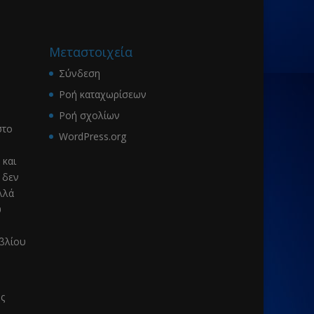
Μεταστοιχεία
Σύνδεση
Ροή καταχωρίσεων
Ροή σχολίων
το
WordPress.org
 και
 δεν
λλά
υ
ιβλίου
ς