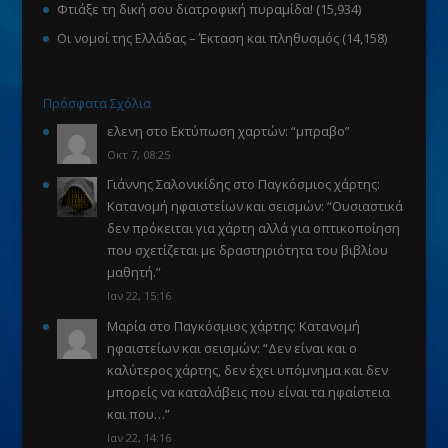
Φτιάξε τη δική σου διατροφική πυραμίδα!
(15,934)
Οι νομοί της Ελλάδας – Έκταση και πληθυσμός
(14,158)
Πρόσφατα Σχόλια
ελενη
στο
Εκτύπωση χαρτών
: “
μπραβο
”
Οκτ 7, 08:25
Γιάννης Σαλονικίδης
στο
Παγκόσμιος χάρτης:
Κατανομή ηφαιστείων και σεισμών
: “
Ουσιαστικά
δεν πρόκειται για χάρτη αλλά για οπτικοποίηση
που σχετίζεται με δραστηριότητα του βιβλίου
μαθητή.
”
Ιαν 22, 15:16
Μαρία
στο
Παγκόσμιος χάρτης: Κατανομή
ηφαιστείων και σεισμών
: “
Δεν είναι και ο
καλύτερος χάρτης, δεν έχει υπόμνημα και δεν
μπορείς να καταλάβεις που είναι τα ηφαίστεια
και που…
”
Ιαν 22, 14:16