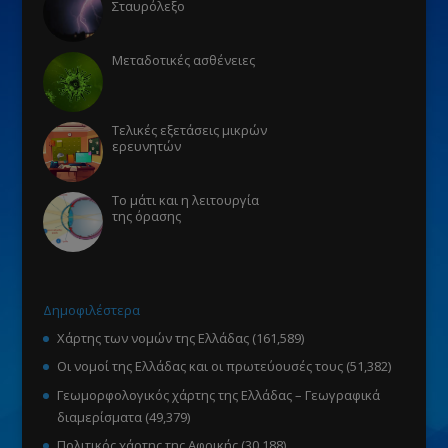
Σταυρόλεξο
Μεταδοτικές ασθένειες
Τελικές εξετάσεις μικρών
ερευνητών
Το μάτι και η λειτουργία
της όρασης
Δημοφιλέστερα
Χάρτης των νομών της Ελλάδας
(161,589)
Οι νομοί της Ελλάδας και οι πρωτεύουσές τους
(51,382)
Γεωμορφολογικός χάρτης της Ελλάδας – Γεωγραφικά
διαμερίσματα
(49,379)
Πολιτικός χάρτης της Αφρικής
(30,188)