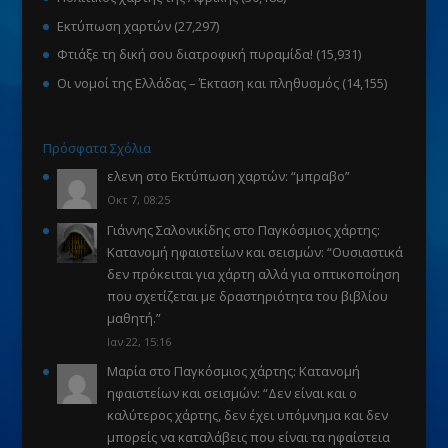
Εκτύπωση χαρτών
(27,297)
Φτιάξε τη δική σου διατροφική πυραμίδα!
(15,931)
Οι νομοί της Ελλάδας – Έκταση και πληθυσμός
(14,155)
Πρόσφατα Σχόλια
ελενη
στο
Εκτύπωση χαρτών
: “
μπραβο
”
Οκτ 7, 08:25
Γιάννης Σαλονικίδης
στο
Παγκόσμιος χάρτης:
Κατανομή ηφαιστείων και σεισμών
: “
Ουσιαστικά
δεν πρόκειται για χάρτη αλλά για οπτικοποίηση
που σχετίζεται με δραστηριότητα του βιβλίου
μαθητή.
”
Ιαν 22, 15:16
Μαρία
στο
Παγκόσμιος χάρτης: Κατανομή
ηφαιστείων και σεισμών
: “
Δεν είναι και ο
καλύτερος χάρτης, δεν έχει υπόμνημα και δεν
μπορείς να καταλάβεις που είναι τα ηφαίστεια