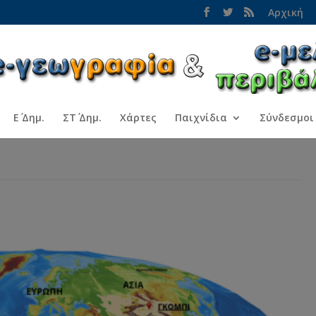
Αρχική
Ε΄ Δημ.
ΣΤ΄ Δημ.
Χάρτες
Παιχνίδια
Σύνδεσμοι