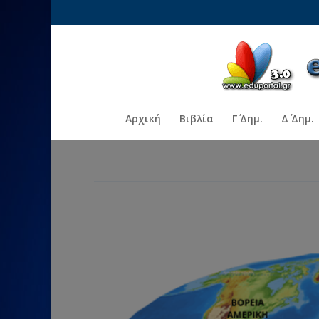
Αρχική
Βιβλία
Γ΄ Δημ.
Δ΄ Δημ.