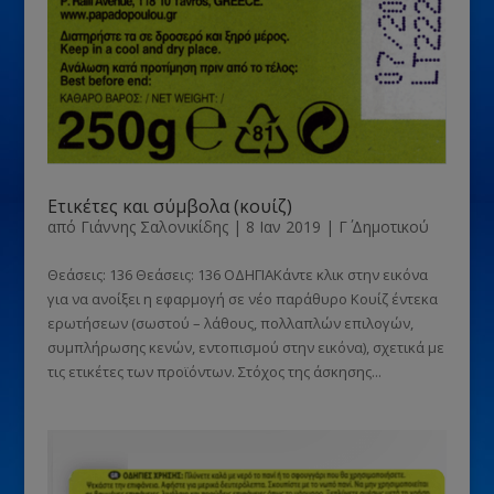
Ετικέτες και σύμβολα (κουίζ)
από
Γιάννης Σαλονικίδης
|
8 Ιαν 2019
|
Γ΄ Δημοτικού
Θεάσεις: 136 Θεάσεις: 136 ΟΔΗΓΙΑΚάντε κλικ στην εικόνα
για να ανοίξει η εφαρμογή σε νέο παράθυρο Κουίζ έντεκα
ερωτήσεων (σωστού – λάθους, πολλαπλών επιλογών,
συμπλήρωσης κενών, εντοπισμού στην εικόνα), σχετικά με
τις ετικέτες των προϊόντων. Στόχος της άσκησης...