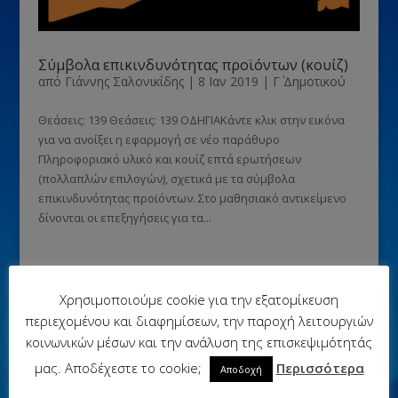
Σύμβολα επικινδυνότητας προϊόντων (κουίζ)
από
Γιάννης Σαλονικίδης
|
8 Ιαν 2019
|
Γ΄ Δημοτικού
Θεάσεις: 139 Θεάσεις: 139 ΟΔΗΓΙΑΚάντε κλικ στην εικόνα
για να ανοίξει η εφαρμογή σε νέο παράθυρο
Πληροφοριακό υλικό και κουίζ επτά ερωτήσεων
(πολλαπλών επιλογών), σχετικά με τα σύμβολα
επικινδυνότητας προϊόντων. Στο μαθησιακό αντικείμενο
δίνονται οι επεξηγήσεις για τα...
Χρησιμοποιούμε cookie για την εξατομίκευση
περιεχομένου και διαφημίσεων, την παροχή λειτουργιών
κοινωνικών μέσων και την ανάλυση της επισκεψιμότητάς
μας. Αποδέχεστε το cookie;
Περισσότερα
Αποδοχή