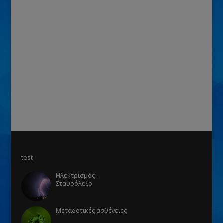
test
Ηλεκτρισμός –
Σταυρόλεξο
Μεταδοτικές ασθένειες