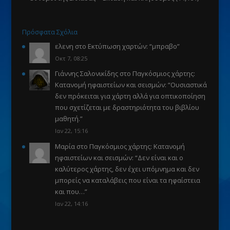
Πρόσφατα Σχόλια
ελενη
στο
Εκτύπωση χαρτών
: “
μπραβο
”
Οκτ 7, 08:25
Γιάννης Σαλονικίδης
στο
Παγκόσμιος χάρτης:
Κατανομή ηφαιστείων και σεισμών
: “
Ουσιαστικά
δεν πρόκειται για χάρτη αλλά για οπτικοποίηση
που σχετίζεται με δραστηριότητα του βιβλίου
μαθητή.
”
Ιαν 22, 15:16
Μαρία
στο
Παγκόσμιος χάρτης: Κατανομή
ηφαιστείων και σεισμών
: “
Δεν είναι και ο
καλύτερος χάρτης, δεν έχει υπόμνημα και δεν
μπορείς να καταλάβεις που είναι τα ηφαίστεια
και που…
”
Ιαν 22, 14:16