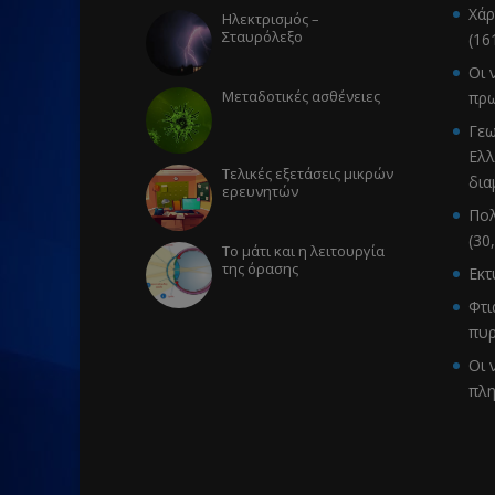
Χάρ
Ηλεκτρισμός –
Σταυρόλεξο
(16
Οι 
Μεταδοτικές ασθένειες
πρω
Γεω
Ελλ
Τελικές εξετάσεις μικρών
δια
ερευνητών
Πολ
(30
Το μάτι και η λειτουργία
της όρασης
Εκ
Φτι
πυρ
Οι 
πλ