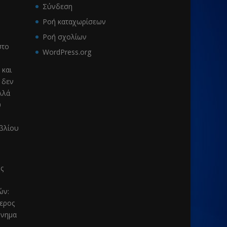
Σύνδεση
Ροή καταχωρίσεων
Ροή σχολίων
το
WordPress.org
 και
 δεν
λλά
υ
ιβλίου
ς
μών
:
τερος
μνημα