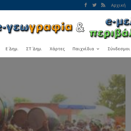
Αρχική
Ε΄ Δημ.
ΣΤ΄ Δημ.
Χάρτες
Παιχνίδια
Σύνδεσμοι