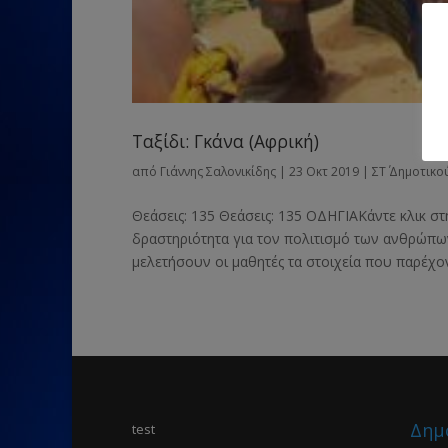
Ταξίδι: Γκάνα (Αφρική)
από
Γιάννης Σαλονικίδης
|
23 Οκτ 2019
|
ΣΤ΄ Δημοτικο
Θεάσεις: 135 Θεάσεις: 135 ΟΔΗΓΙΑΚάντε κλικ σ
δραστηριότητα για τον πολιτισμό των ανθρώπων
μελετήσουν οι μαθητές τα στοιχεία που παρέχοντ
Δημ
test