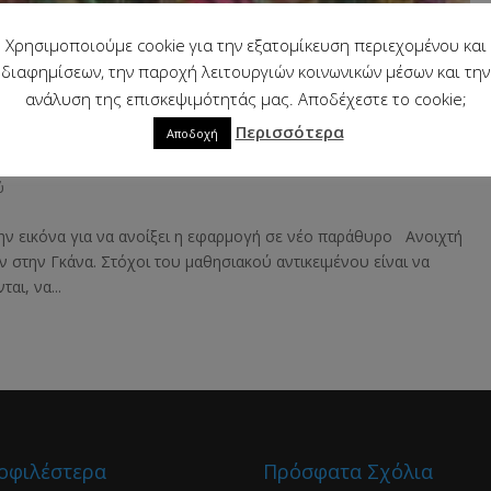
Χρησιμοποιούμε cookie για την εξατομίκευση περιεχομένου και
διαφημίσεων, την παροχή λειτουργιών κοινωνικών μέσων και την
ανάλυση της επισκεψιμότητάς μας. Αποδέχεστε το cookie;
Περισσότερα
Αποδοχή
ύ
την εικόνα για να ανοίξει η εφαρμογή σε νέο παράθυρο Ανοιχτή
 στην Γκάνα. Στόχοι του μαθησιακού αντικειμένου είναι να
αι, να...
οφιλέστερα
Πρόσφατα Σχόλια