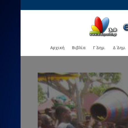
Αρχική
Βιβλία
Γ΄ Δημ.
Δ΄ Δημ.