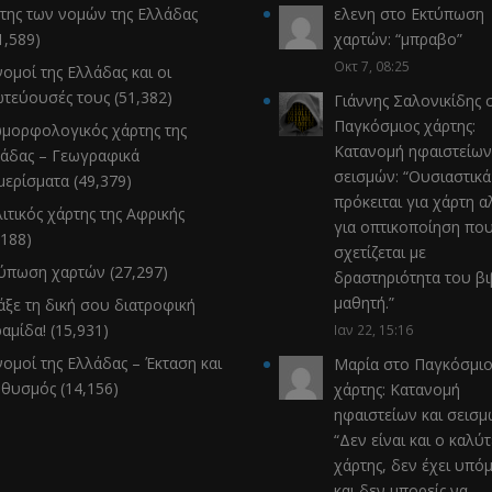
της των νομών της Ελλάδας
ελενη
στο
Εκτύπωση
1,589)
χαρτών
: “
μπραβο
”
Οκτ 7, 08:25
νομοί της Ελλάδας και οι
τεύουσές τους
(51,382)
Γιάννης Σαλονικίδης
σ
Παγκόσμιος χάρτης:
μορφολογικός χάρτης της
Κατανομή ηφαιστείων
άδας – Γεωγραφικά
σεισμών
: “
Ουσιαστικά
μερίσματα
(49,379)
πρόκειται για χάρτη α
ιτικός χάρτης της Αφρικής
για οπτικοποίηση πο
,188)
σχετίζεται με
τύπωση χαρτών
(27,297)
δραστηριότητα του β
μαθητή.
”
άξε τη δική σου διατροφική
αμίδα!
(15,931)
Ιαν 22, 15:16
νομοί της Ελλάδας – Έκταση και
Μαρία
στο
Παγκόσμιο
ηθυσμός
(14,156)
χάρτης: Κατανομή
ηφαιστείων και σεισ
“
Δεν είναι και ο καλύ
χάρτης, δεν έχει υπό
και δεν μπορείς να