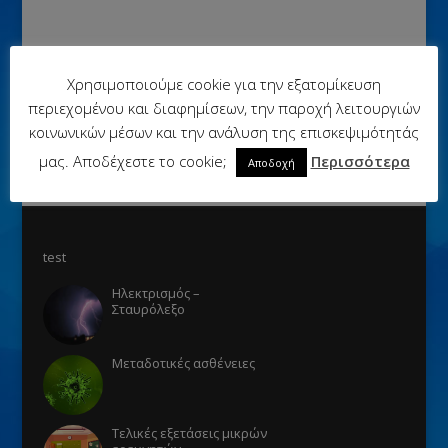
Χρησιμοποιούμε cookie για την εξατομίκευση
περιεχομένου και διαφημίσεων, την παροχή λειτουργιών
κοινωνικών μέσων και την ανάλυση της επισκεψιμότητάς
μας. Αποδέχεστε το cookie;
Περισσότερα
Αποδοχή
test
Ηλεκτρισμός –
Σταυρόλεξο
Μεταδοτικές ασθένειες
Τελικές εξετάσεις μικρών