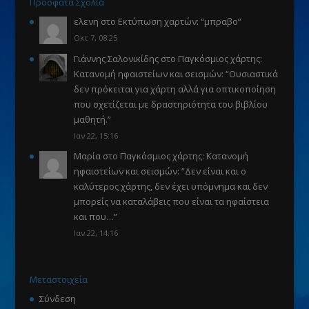
Πρόσφατα Σχόλια
ελενη
στο
Εκτύπωση χαρτών
: “
μπραβο
”
Οκτ 7, 08:25
Γιάννης Σαλονικίδης
στο
Παγκόσμιος χάρτης:
Κατανομή ηφαιστείων και σεισμών
: “
Ουσιαστικά
δεν πρόκειται για χάρτη αλλά για οπτικοποίηση
που σχετίζεται με δραστηριότητα του βιβλίου
μαθητή.
”
Ιαν 22, 15:16
Μαρία
στο
Παγκόσμιος χάρτης: Κατανομή
ηφαιστείων και σεισμών
: “
Δεν είναι και ο
καλύτερος χάρτης, δεν έχει υπόμνημα και δεν
μπορείς να καταλάβεις που είναι τα ηφαίστεια
και που…
”
Ιαν 22, 14:16
Μεταστοιχεία
Σύνδεση