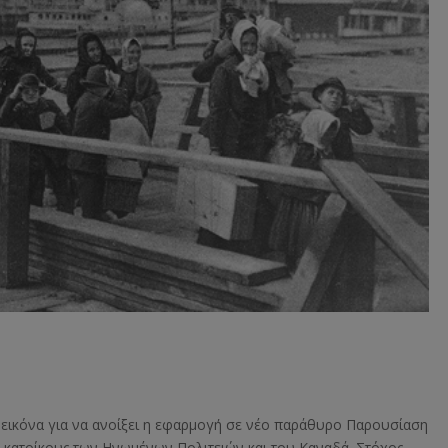
ν εικόνα για να ανοίξει η εφαρμογή σε νέο παράθυρο Παρουσίαση
ς κατοίκους των Ηνωμένων Πολιτειών και του Καναδά. Στόχος