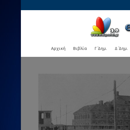
Αρχική
Βιβλία
Γ΄ Δημ.
Δ΄ Δημ.