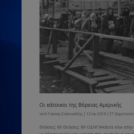
Οι κάτοικοι της Βόρειας Αμερικής
από
Γιάννης Σαλονικίδης
|
12 Ιαν 2019
|
ΣΤ΄ Δημοτικού
Θεάσεις: 89 Θεάσεις: 89 ΟΔΗΓΙΑΚάντε κλικ στη
με πληροφορίες και γραφήματα, σχετικά με του