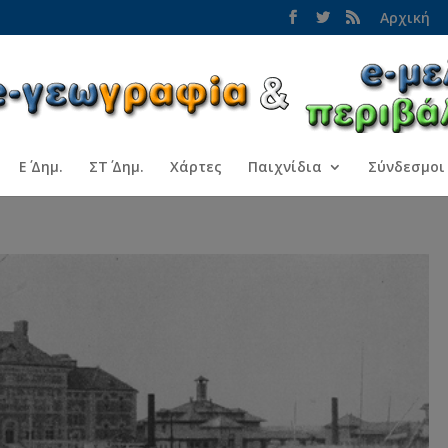
Αρχική
Ε΄ Δημ.
ΣΤ΄ Δημ.
Χάρτες
Παιχνίδια
Σύνδεσμοι