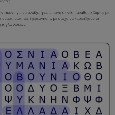
Χάρτες
ην εικόνα για να ανοίξει η εφαρμογή σε νέο παράθυρο Χάρτης με
ι δραστηριότητες εξερεύνησης, με στόχο να καταλήξουν οι
ες γλωσσικές...