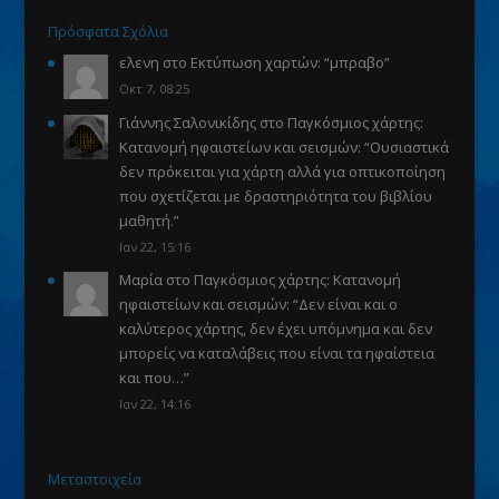
Πρόσφατα Σχόλια
ελενη
στο
Εκτύπωση χαρτών
: “
μπραβο
”
Οκτ 7, 08:25
Γιάννης Σαλονικίδης
στο
Παγκόσμιος χάρτης:
Κατανομή ηφαιστείων και σεισμών
: “
Ουσιαστικά
δεν πρόκειται για χάρτη αλλά για οπτικοποίηση
που σχετίζεται με δραστηριότητα του βιβλίου
μαθητή.
”
Ιαν 22, 15:16
Μαρία
στο
Παγκόσμιος χάρτης: Κατανομή
ηφαιστείων και σεισμών
: “
Δεν είναι και ο
καλύτερος χάρτης, δεν έχει υπόμνημα και δεν
μπορείς να καταλάβεις που είναι τα ηφαίστεια
και που…
”
Ιαν 22, 14:16
Μεταστοιχεία