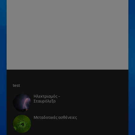
test
Ηλεκτρισμός –
Σταυρόλεξο
Μεταδοτικές ασθένειες