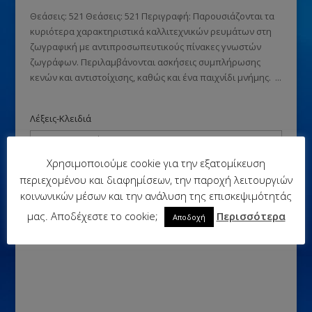
Θεάσεις: 521 Θεάσεις: 521 Περιγραφή: Παρουσιάζονται τα
κυριότερα χαρακτηριστικά καλλιτεχνικών ρευμάτων στη
ζωγραφική με αντιπροσωπευτικούς πίνακες γνωστών
ζωγράφων. Περιλαμβάνονται ασκήσεις συμπλήρωσης
κενών και αντιστοίχισης, καθώς και ένα παιχνίδι μνήμης. ...
Λέξεις-Κλειδιά
Χρησιμοποιούμε cookie για την εξατομίκευση
περιεχομένου και διαφημίσεων, την παροχή λειτουργιών
κοινωνικών μέσων και την ανάλυση της επισκεψιμότητάς
μας. Αποδέχεστε το cookie;
Περισσότερα
Αποδοχή