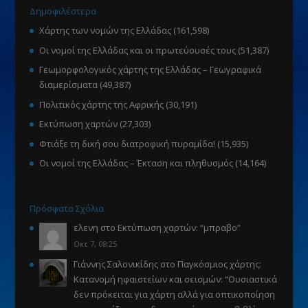
Δημοφιλέστερα
Χάρτης των νομών της Ελλάδας
(161,598)
Οι νομοί της Ελλάδας και οι πρωτεύουσές τους
(51,387)
Γεωμορφολογικός χάρτης της Ελλάδας – Γεωγραφικά
διαμερίσματα
(49,387)
Πολιτικός χάρτης της Αφρικής
(30,191)
Εκτύπωση χαρτών
(27,303)
Φτιάξε τη δική σου διατροφική πυραμίδα!
(15,935)
Οι νομοί της Ελλάδας – Έκταση και πληθυσμός
(14,164)
Πρόσφατα Σχόλια
ελενη
στο
Εκτύπωση χαρτών
: “
μπραβο
”
Οκτ 7, 08:25
Γιάννης Σαλονικίδης
στο
Παγκόσμιος χάρτης:
Κατανομή ηφαιστείων και σεισμών
: “
Ουσιαστικά
δεν πρόκειται για χάρτη αλλά για οπτικοποίηση