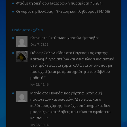
Φτιάξε τη δική σου διατροφική πυραμίδα!
(15,931)
Οι νομοί της Ελλάδας – Έκταση και πληθυσμός
(14,156)
Πρόσφατα Σχόλια
ελενη
στο
Εκτύπωση χαρτών
: “
μπραβο
”
Οκτ 7, 08:25
Γιάννης Σαλονικίδης
στο
Παγκόσμιος χάρτης:
Κατανομή ηφαιστείων και σεισμών
: “
Ουσιαστικά
δεν πρόκειται για χάρτη αλλά για οπτικοποίηση
που σχετίζεται με δραστηριότητα του βιβλίου
μαθητή.
”
Ιαν 22, 15:16
Μαρία
στο
Παγκόσμιος χάρτης: Κατανομή
ηφαιστείων και σεισμών
: “
Δεν είναι και ο
καλύτερος χάρτης, δεν έχει υπόμνημα και δεν
μπορείς να καταλάβεις που είναι τα ηφαίστεια
και που…
”
Ιαν 22, 14:16