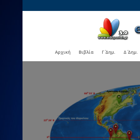
Αρχική
Βιβλία
Γ΄ Δημ.
Δ΄ Δημ.