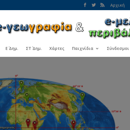
Αρχική
Ε΄ Δημ.
ΣΤ΄ Δημ.
Χάρτες
Παιχνίδια
Σύνδεσμοι