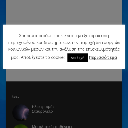
Χρησιμοποιούμε cookie για την εξατομίκευση
περιεχομένου και διαφημίσεων, την παροχή λειτουργιών
κοινωνικών μέσων και την ανάλυση της επισκεψιμότητάς
μας. Αποδέχεστε το cookie;
Περισσότερα
Αποδοχή
test
Ηλεκτρισμός –
Σταυρόλεξο
Μεταδοτικές ασθένειες