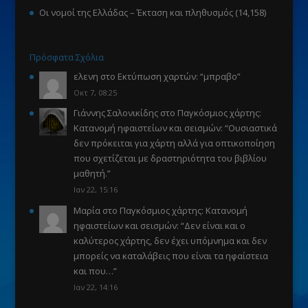
Οι νομοί της Ελλάδας – Έκταση και πληθυσμός
(14,158)
Πρόσφατα Σχόλια
ελενη
στο
Εκτύπωση χαρτών
: “
μπραβο
”
Οκτ 7, 08:25
Γιάννης Σαλονικίδης
στο
Παγκόσμιος χάρτης:
Κατανομή ηφαιστείων και σεισμών
: “
Ουσιαστικά
δεν πρόκειται για χάρτη αλλά για οπτικοποίηση
που σχετίζεται με δραστηριότητα του βιβλίου
μαθητή.
”
Ιαν 22, 15:16
Μαρία
στο
Παγκόσμιος χάρτης: Κατανομή
ηφαιστείων και σεισμών
: “
Δεν είναι και ο
καλύτερος χάρτης, δεν έχει υπόμνημα και δεν
μπορείς να καταλάβεις που είναι τα ηφαίστεια
και που…
”
Ιαν 22, 14:16