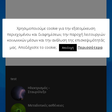
Χρησιμοποιούμε cookie για την εξατομίκευση
περιεχομένου και διαφημίσεων, την παροχή λειτουργιών
κοινωνικών μέσων και την ανάλυση της επισκεψιμότητάς
μας. Αποδέχεστε το cookie;
Περισσότερα
Αποδοχή
test
Ηλεκτρισμός –
Σταυρόλεξο
Μεταδοτικές ασθένειες