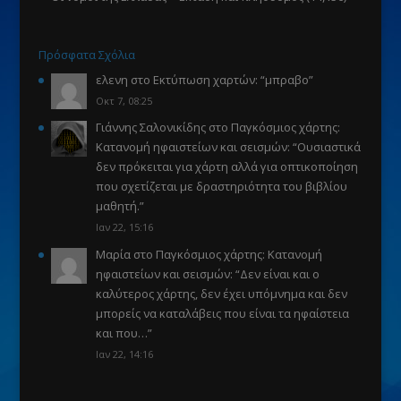
Πρόσφατα Σχόλια
ελενη
στο
Εκτύπωση χαρτών
: “
μπραβο
”
Οκτ 7, 08:25
Γιάννης Σαλονικίδης
στο
Παγκόσμιος χάρτης:
Κατανομή ηφαιστείων και σεισμών
: “
Ουσιαστικά
δεν πρόκειται για χάρτη αλλά για οπτικοποίηση
που σχετίζεται με δραστηριότητα του βιβλίου
μαθητή.
”
Ιαν 22, 15:16
Μαρία
στο
Παγκόσμιος χάρτης: Κατανομή
ηφαιστείων και σεισμών
: “
Δεν είναι και ο
καλύτερος χάρτης, δεν έχει υπόμνημα και δεν
μπορείς να καταλάβεις που είναι τα ηφαίστεια
και που…
”
Ιαν 22, 14:16