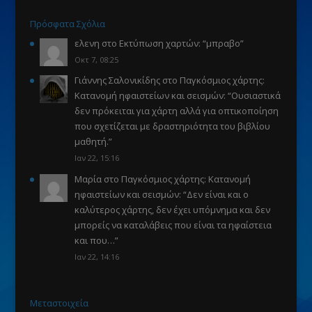
Πρόσφατα Σχόλια
ελενη
στο
Εκτύπωση χαρτών
: “
μπραβο
”
Οκτ 7, 08:25
Γιάννης Σαλονικίδης
στο
Παγκόσμιος χάρτης:
Κατανομή ηφαιστείων και σεισμών
: “
Ουσιαστικά
δεν πρόκειται για χάρτη αλλά για οπτικοποίηση
που σχετίζεται με δραστηριότητα του βιβλίου
μαθητή.
”
Ιαν 22, 15:16
Μαρία
στο
Παγκόσμιος χάρτης: Κατανομή
ηφαιστείων και σεισμών
: “
Δεν είναι και ο
καλύτερος χάρτης, δεν έχει υπόμνημα και δεν
μπορείς να καταλάβεις που είναι τα ηφαίστεια
και που…
”
Ιαν 22, 14:16
Μεταστοιχεία