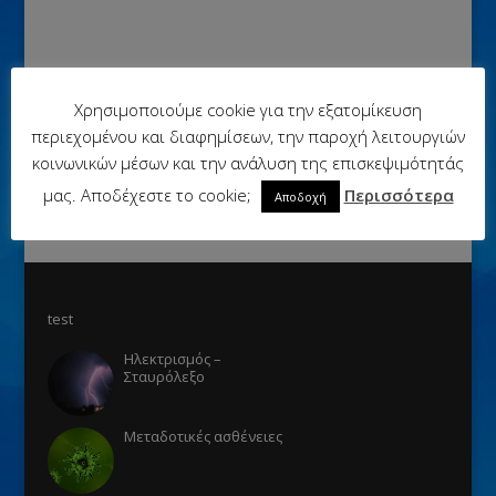
Χρησιμοποιούμε cookie για την εξατομίκευση
περιεχομένου και διαφημίσεων, την παροχή λειτουργιών
κοινωνικών μέσων και την ανάλυση της επισκεψιμότητάς
μας. Αποδέχεστε το cookie;
Περισσότερα
Αποδοχή
test
Ηλεκτρισμός –
Σταυρόλεξο
Μεταδοτικές ασθένειες