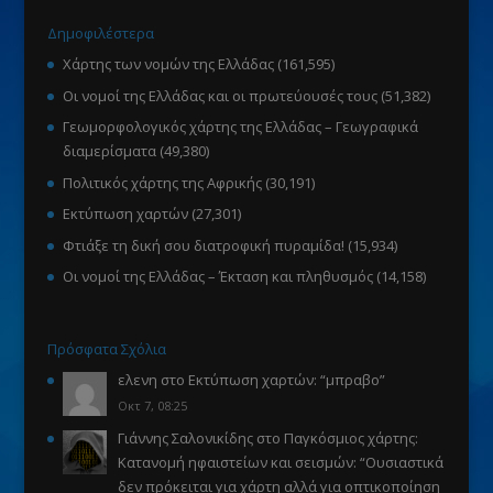
Δημοφιλέστερα
Χάρτης των νομών της Ελλάδας
(161,595)
Οι νομοί της Ελλάδας και οι πρωτεύουσές τους
(51,382)
Γεωμορφολογικός χάρτης της Ελλάδας – Γεωγραφικά
διαμερίσματα
(49,380)
Πολιτικός χάρτης της Αφρικής
(30,191)
Εκτύπωση χαρτών
(27,301)
Φτιάξε τη δική σου διατροφική πυραμίδα!
(15,934)
Οι νομοί της Ελλάδας – Έκταση και πληθυσμός
(14,158)
Πρόσφατα Σχόλια
ελενη
στο
Εκτύπωση χαρτών
: “
μπραβο
”
Οκτ 7, 08:25
Γιάννης Σαλονικίδης
στο
Παγκόσμιος χάρτης:
Κατανομή ηφαιστείων και σεισμών
: “
Ουσιαστικά
δεν πρόκειται για χάρτη αλλά για οπτικοποίηση