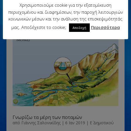
Χρησιμοποιούμε cookie για την εξατομίκευση
περιεχομένου και διαφημίσεων, την παροχή λειτουργιών
κοινωνικών μέσων και την ανάλυση της επισκεψιμότητάς
μας. Αποδέχεστε το cookie;
Περισσότερα
Αποδοχή
Γνωρίζω τα μέρη των ποταμών
από
Γιάννης Σαλονικίδης
|
6 Ιαν 2019
|
Ε΄ Δημοτικού