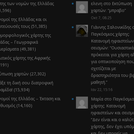
της των νομών της Ελλάδας
ελενη
στο
Εκτύπωση
1,596)
χαρτών
: “
μπραβο
”
Οκτ 7, 08:25
νομοί της Ελλάδας και οι
τεύουσές τους
(51,385)
Γιάννης Σαλονικίδης
σ
Παγκόσμιος χάρτης:
μορφολογικός χάρτης της
Κατανομή ηφαιστείων
άδας – Γεωγραφικά
σεισμών
: “
Ουσιαστικά
μερίσματα
(49,381)
πρόκειται για χάρτη α
ιτικός χάρτης της Αφρικής
για οπτικοποίηση πο
,191)
σχετίζεται με
τύπωση χαρτών
(27,302)
δραστηριότητα του β
μαθητή.
”
άξε τη δική σου διατροφική
αμίδα!
(15,934)
Ιαν 22, 15:16
νομοί της Ελλάδας – Έκταση και
Μαρία
στο
Παγκόσμιο
ηθυσμός
(14,160)
χάρτης: Κατανομή
ηφαιστείων και σεισ
“
Δεν είναι και ο καλύ
χάρτης, δεν έχει υπό
και δεν μπορείς να