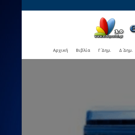
Αρχική
Βιβλία
Γ΄ Δημ.
Δ΄ Δημ.