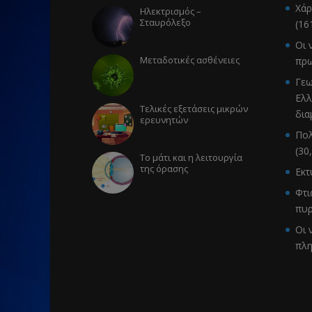
Χάρ
Ηλεκτρισμός –
Σταυρόλεξο
(16
Οι 
Μεταδοτικές ασθένειες
πρω
Γεω
Ελλ
Τελικές εξετάσεις μικρών
δια
ερευνητών
Πολ
(30
Το μάτι και η λειτουργία
της όρασης
Εκ
Φτι
πυρ
Οι 
πλ