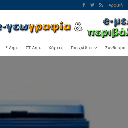
Αρχική
Ε΄ Δημ.
ΣΤ΄ Δημ.
Χάρτες
Παιχνίδια
Σύνδεσμοι