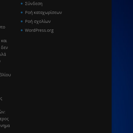
Σύνδεση
Ροή καταχωρίσεων
Ροή σχολίων
το
WordPress.org
 και
 δεν
λλά
υ
ιβλίου
ς
μών
:
τερος
μνημα