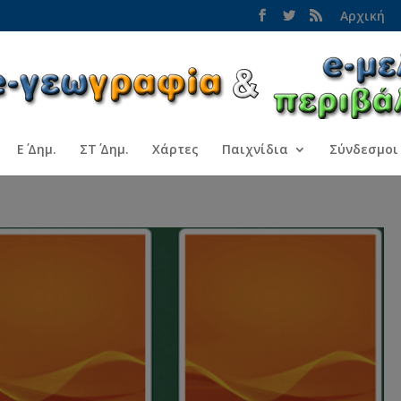
Αρχική
Ε΄ Δημ.
ΣΤ΄ Δημ.
Χάρτες
Παιχνίδια
Σύνδεσμοι