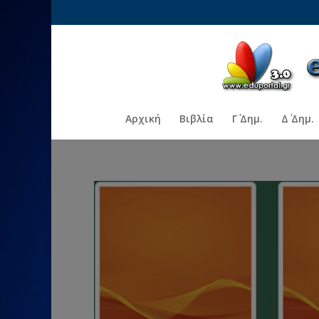
Αρχική
Βιβλία
Γ΄ Δημ.
Δ΄ Δημ.