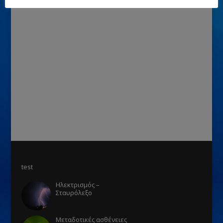
test
Ηλεκτρισμός –
Σταυρόλεξο
Μεταδοτικές ασθένειες