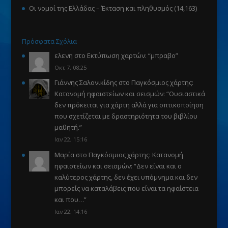
Οι νομοί της Ελλάδας – Έκταση και πληθυσμός
(14,163)
Πρόσφατα Σχόλια
ελενη
στο
Εκτύπωση χαρτών
: “
μπραβο
”
Οκτ 7, 08:25
Γιάννης Σαλονικίδης
στο
Παγκόσμιος χάρτης:
Κατανομή ηφαιστείων και σεισμών
: “
Ουσιαστικά
δεν πρόκειται για χάρτη αλλά για οπτικοποίηση
που σχετίζεται με δραστηριότητα του βιβλίου
μαθητή.
”
Ιαν 22, 15:16
Μαρία
στο
Παγκόσμιος χάρτης: Κατανομή
ηφαιστείων και σεισμών
: “
Δεν είναι και ο
καλύτερος χάρτης, δεν έχει υπόμνημα και δεν
μπορείς να καταλάβεις που είναι τα ηφαίστεια
και που…
”
Ιαν 22, 14:16