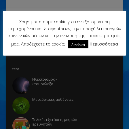
Χρησιμοποιούμε cookie για την εξατομίκευση
περιεχομένου και διαφημίσεων, την παροχή λειτουργιών
κοινωνικών μέσων και την ανάλυση της επισκεψιμότητάς
μας. Αποδέχεστε το cookie;
Περισσότερα
Αποδοχή
test
Ηλεκτρισμός –
Σταυρόλεξο
Μεταδοτικές ασθένειες
Τελικές εξετάσεις μικρών
ερευνητών