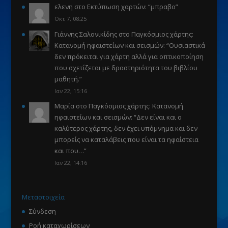
ελενη
στο
Εκτύπωση χαρτών
: “
μπραβο
”
Οκτ 7, 08:25
Γιάννης Σαλονικίδης
στο
Παγκόσμιος χάρτης:
Κατανομή ηφαιστείων και σεισμών
: “
Ουσιαστικά
δεν πρόκειται για χάρτη αλλά για οπτικοποίηση
που σχετίζεται με δραστηριότητα του βιβλίου
μαθητή.
”
Ιαν 22, 15:16
Μαρία
στο
Παγκόσμιος χάρτης: Κατανομή
ηφαιστείων και σεισμών
: “
Δεν είναι και ο
καλύτερος χάρτης, δεν έχει υπόμνημα και δεν
μπορείς να καταλάβεις που είναι τα ηφαίστεια
και που…
”
Ιαν 22, 14:16
Μεταστοιχεία
Σύνδεση
Ροή καταχωρίσεων