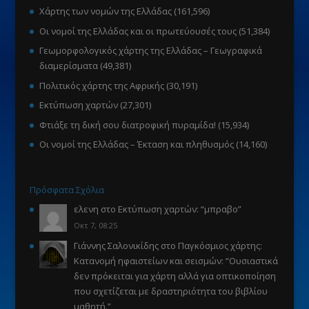
Χάρτης των νομών της Ελλάδας
(161,596)
Οι νομοί της Ελλάδας και οι πρωτεύουσές τους
(51,384)
Γεωμορφολογικός χάρτης της Ελλάδας – Γεωγραφικά
διαμερίσματα
(49,381)
Πολιτικός χάρτης της Αφρικής
(30,191)
Εκτύπωση χαρτών
(27,301)
Φτιάξε τη δική σου διατροφική πυραμίδα!
(15,934)
Οι νομοί της Ελλάδας – Έκταση και πληθυσμός
(14,160)
Πρόσφατα Σχόλια
ελενη
στο
Εκτύπωση χαρτών
: “
μπραβο
”
Οκτ 7, 08:25
Γιάννης Σαλονικίδης
στο
Παγκόσμιος χάρτης:
Κατανομή ηφαιστείων και σεισμών
: “
Ουσιαστικά
δεν πρόκειται για χάρτη αλλά για οπτικοποίηση
που σχετίζεται με δραστηριότητα του βιβλίου
μαθητή.
”