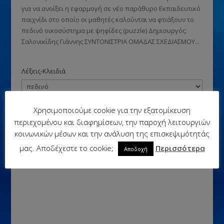
για να ανοίξει η εφαρμογή σε νέο παράθυρο Εκπαιδευτικό
παιχνίδι στο οποίο οι μαθητές καλούνται να φτιάξουν το
πεδινό οικοσύστημα με ψηφίδες (puzzle) Δημιουργός:
Σαλονικίδης Γιάννης ΣΥΝΤΟΝΙΣΤΡΙΑ ΟΜΑΔΑΣ ΣΧΕΔΙΑΣΜΟΥ...
Λέξεις-Κλειδιά
Χρησιμοποιούμε cookie για την εξατομίκευση
περιεχομένου και διαφημίσεων, την παροχή λειτουργιών
κοινωνικών μέσων και την ανάλυση της επισκεψιμότητάς
μας. Αποδέχεστε το cookie;
Περισσότερα
Αποδοχή