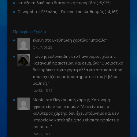
Φτιάξε τη δική σου διατροφική πυραμίδα!
(15,935)
Οι νομοί της Ελλάδας – Έκταση και πληθυσμός
(14,163)
Πρόσφατα Σχόλια
ελενη
στο
Εκτύπωση χαρτών
: “
μπραβο
”
Οκτ 7, 08:25
Γιάννης Σαλονικίδης
στο
Παγκόσμιος χάρτης:
Κατανομή ηφαιστείων και σεισμών
: “
Ουσιαστικά
δεν πρόκειται για χάρτη αλλά για οπτικοποίηση
που σχετίζεται με δραστηριότητα του βιβλίου
μαθητή.
”
Ιαν 22, 15:16
Μαρία
στο
Παγκόσμιος χάρτης: Κατανομή
ηφαιστείων και σεισμών
: “
Δεν είναι και ο
καλύτερος χάρτης, δεν έχει υπόμνημα και δεν
μπορείς να καταλάβεις που είναι τα ηφαίστεια
και που…
”
Ιαν 22, 14:16