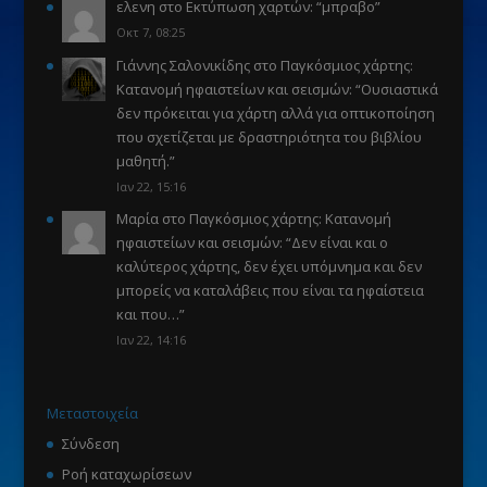
ελενη
στο
Εκτύπωση χαρτών
: “
μπραβο
”
Οκτ 7, 08:25
Γιάννης Σαλονικίδης
στο
Παγκόσμιος χάρτης:
Κατανομή ηφαιστείων και σεισμών
: “
Ουσιαστικά
δεν πρόκειται για χάρτη αλλά για οπτικοποίηση
που σχετίζεται με δραστηριότητα του βιβλίου
μαθητή.
”
Ιαν 22, 15:16
Μαρία
στο
Παγκόσμιος χάρτης: Κατανομή
ηφαιστείων και σεισμών
: “
Δεν είναι και ο
καλύτερος χάρτης, δεν έχει υπόμνημα και δεν
μπορείς να καταλάβεις που είναι τα ηφαίστεια
και που…
”
Ιαν 22, 14:16
Μεταστοιχεία
Σύνδεση
Ροή καταχωρίσεων