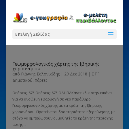
Επιλογή Σελίδας
Γεωμορφολογικός χάρτης της Ιβηρικής
χερσονήσου
από
Γιάννης Σαλονικίδης
|
29 Δεκ 2018
|
ΣΤ΄
Δημοτικού
,
Χάρτες
Θεάσεις: 675 Θεάσεις: 675 ΟΔΗΓΙΑΚάντε κλικ στην εικόνα
για να ανοίξει η εφαρμογή σε νέο παράθυρο
Γεωμορφολογικός χάρτης με τα κράτη της Ιβηρικής
χερσονήσου. Προτείνεται δραστηριότητα εξερεύνησης, με
στόχο να εμπεδώσουν οι μαθητές τα κράτη της περιοχής
αυτής....