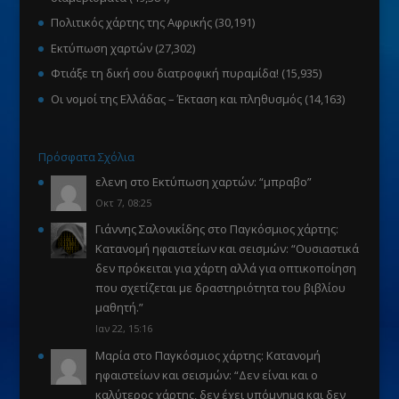
Πολιτικός χάρτης της Αφρικής
(30,191)
Εκτύπωση χαρτών
(27,302)
Φτιάξε τη δική σου διατροφική πυραμίδα!
(15,935)
Οι νομοί της Ελλάδας – Έκταση και πληθυσμός
(14,163)
Πρόσφατα Σχόλια
ελενη
στο
Εκτύπωση χαρτών
: “
μπραβο
”
Οκτ 7, 08:25
Γιάννης Σαλονικίδης
στο
Παγκόσμιος χάρτης:
Κατανομή ηφαιστείων και σεισμών
: “
Ουσιαστικά
δεν πρόκειται για χάρτη αλλά για οπτικοποίηση
που σχετίζεται με δραστηριότητα του βιβλίου
μαθητή.
”
Ιαν 22, 15:16
Μαρία
στο
Παγκόσμιος χάρτης: Κατανομή
ηφαιστείων και σεισμών
: “
Δεν είναι και ο
καλύτερος χάρτης, δεν έχει υπόμνημα και δεν