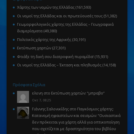
Χάρτης των νομών της Ελλάδας
(161,593)
Οι νομοί της Ελλάδας και οι πρωτεύουσές τους
(51,382)
Γεωμορφολογικός χάρτης της Ελλάδας – Γεωγραφικά
διαμερίσματα
(49,380)
Πολιτικός χάρτης της Αφρικής
(30,191)
Εκτύπωση χαρτών
(27,301)
Φτιάξε τη δική σου διατροφική πυραμίδα!
(15,931)
Οι νομοί της Ελλάδας – Έκταση και πληθυσμός
(14,158)
Πρόσφατα Σχόλια
ελενη
στο
Εκτύπωση χαρτών
: “
μπραβο
”
Οκτ 7, 08:25
Γιάννης Σαλονικίδης
στο
Παγκόσμιος χάρτης:
Κατανομή ηφαιστείων και σεισμών
: “
Ουσιαστικά
δεν πρόκειται για χάρτη αλλά για οπτικοποίηση
που σχετίζεται με δραστηριότητα του βιβλίου