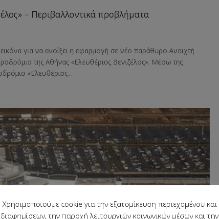
ζέλος» – Περιβαλλοντικά προβλήματα
 εικόνα για να ανοίξει η εφαρμογή σε νέο παράθυρο Ανοιχτή
εροδρόμιο της Αθήνας «Ελευθέριος Βενιζέλος». Μέσω της
δρόμιο «Ελευθέριος...
Χρησιμοποιούμε cookie για την εξατομίκευση περιεχομένου και
διαφημίσεων, την παροχή λειτουργιών κοινωνικών μέσων και την