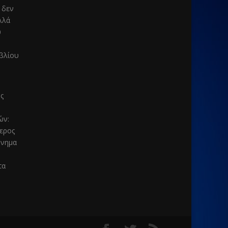
 δεν
λλά
υ
ιβλίου
ς
μών
:
τερος
μνημα
τα