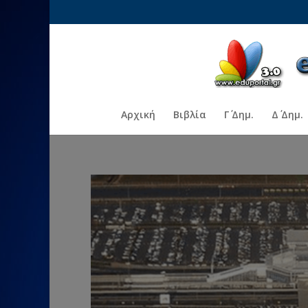
Αρχική
Βιβλία
Γ΄ Δημ.
Δ΄ Δημ.