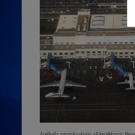
Διεθνής αερολιμένας «Ελευθέριος Βεν