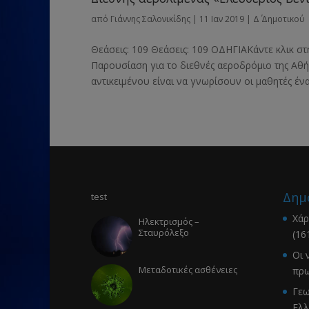
από
Γιάννης Σαλονικίδης
|
11 Ιαν 2019
|
Δ΄ Δημοτικού
Θεάσεις: 109 Θεάσεις: 109 ΟΔΗΓΙΑΚάντε κλικ στ
Παρουσίαση για το διεθνές αεροδρόμιο της Αθή
αντικειμένου είναι να γνωρίσουν οι μαθητές ένα
Δημ
test
Χάρ
Ηλεκτρισμός –
Σταυρόλεξο
(16
Οι 
Μεταδοτικές ασθένειες
πρω
Γεω
Ελλ