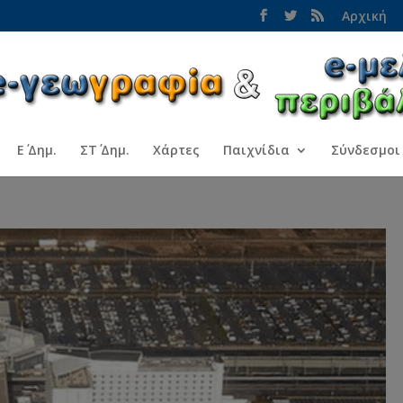
Αρχική
Ε΄ Δημ.
ΣΤ΄ Δημ.
Χάρτες
Παιχνίδια
Σύνδεσμοι