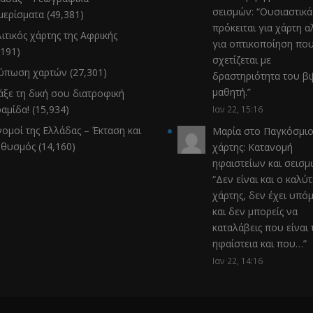
σεισμών
: “
Ουσιαστικά
μερίσματα
(49,381)
πρόκειται για χάρτη α
ιτικός χάρτης της Αφρικής
για οπτικοποίηση πο
,191)
σχετίζεται με
τύπωση χαρτών
(27,301)
δραστηριότητα του β
μαθητή.
”
άξε τη δική σου διατροφική
αμίδα!
(15,934)
Ιαν 22, 15:16
νομοί της Ελλάδας – Έκταση και
Μαρία
στο
Παγκόσμιο
ηθυσμός
(14,160)
χάρτης: Κατανομή
ηφαιστείων και σεισ
“
Δεν είναι και ο καλύ
χάρτης, δεν έχει υπό
και δεν μπορείς να
καταλάβεις που είναι 
ηφαίστεια και που…
”
Ιαν 22, 14:16