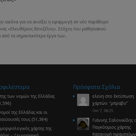
ην εικόνα για να ανοίξει η εφαρμογή σε νέο παράθυρο
νας «Ελευθέριος Βενιζέλος». Στόχος του μαθησιακού
 από τα σημαντικότερα έργα των...
οφιλέστερα
Πρόσφατα Σχόλια
της των νομών της Ελλάδας
ελενη
στο
Εκτύπωση
1,596)
χαρτών
: “
μπραβο
”
Οκτ 7, 08:25
νομοί της Ελλάδας και οι
τεύουσές τους
(51,384)
Γιάννης Σαλονικίδης
σ
Παγκόσμιος χάρτης:
μορφολογικός χάρτης της
Κατανομή ηφαιστείων
άδας – Γεωγραφικά