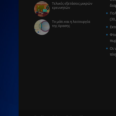
Τελικές εξετάσεις μικρών
δια
ερευνητών
Πολ
(30
Το μάτι και η λειτουργία
της όρασης
Εκ
Φτι
πυρ
Οι 
πλ