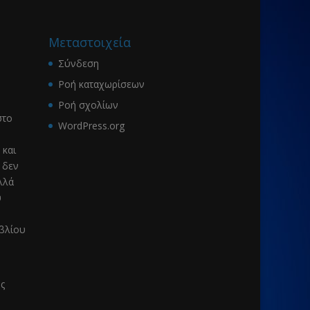
Μεταστοιχεία
Σύνδεση
Ροή καταχωρίσεων
Ροή σχολίων
το
WordPress.org
 και
 δεν
λλά
υ
ιβλίου
ς