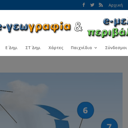
Αρχική
Ε΄ Δημ.
ΣΤ΄ Δημ.
Χάρτες
Παιχνίδια
Σύνδεσμοι