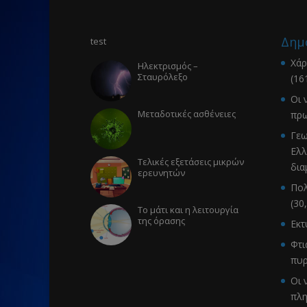
Δημ
test
Χάρ
Ηλεκτρισμός –
Σταυρόλεξο
(16
Οι 
Μεταδοτικές ασθένειες
πρω
Γεω
Ελλ
Τελικές εξετάσεις μικρών
δια
ερευνητών
Πολ
(30
Το μάτι και η λειτουργία
της όρασης
Εκ
Φτι
πυρ
Οι 
πλ