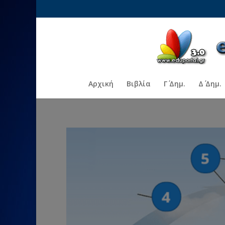
Αρχική
Βιβλία
Γ΄ Δημ.
Δ΄ Δημ.