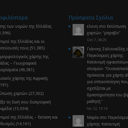
οφιλέστερα
Πρόσφατα Σχόλια
της των νομών της Ελλάδας
ελενη
στο
Εκτύπωση
1,596)
χαρτών
: “
μπραβο
”
Οκτ 7, 08:25
νομοί της Ελλάδας και οι
τεύουσές τους
(51,385)
Γιάννης Σαλονικίδης
σ
Παγκόσμιος χάρτης:
μορφολογικός χάρτης της
Κατανομή ηφαιστείων
άδας – Γεωγραφικά
σεισμών
: “
Ουσιαστικά
μερίσματα
(49,381)
πρόκειται για χάρτη α
ιτικός χάρτης της Αφρικής
για οπτικοποίηση πο
,191)
σχετίζεται με
τύπωση χαρτών
(27,302)
δραστηριότητα του β
μαθητή.
”
άξε τη δική σου διατροφική
αμίδα!
(15,934)
Ιαν 22, 15:16
νομοί της Ελλάδας – Έκταση και
Μαρία
στο
Παγκόσμιο
ηθυσμός
(14,161)
χάρτης: Κατανομή