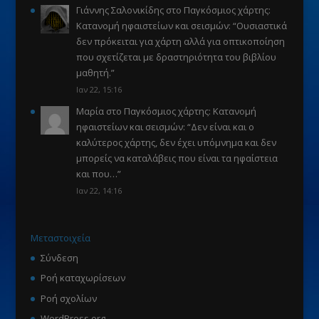
Γιάννης Σαλονικίδης
στο
Παγκόσμιος χάρτης:
Κατανομή ηφαιστείων και σεισμών
: “
Ουσιαστικά
δεν πρόκειται για χάρτη αλλά για οπτικοποίηση
που σχετίζεται με δραστηριότητα του βιβλίου
μαθητή.
”
Ιαν 22, 15:16
Μαρία
στο
Παγκόσμιος χάρτης: Κατανομή
ηφαιστείων και σεισμών
: “
Δεν είναι και ο
καλύτερος χάρτης, δεν έχει υπόμνημα και δεν
μπορείς να καταλάβεις που είναι τα ηφαίστεια
και που…
”
Ιαν 22, 14:16
Μεταστοιχεία
Σύνδεση
Ροή καταχωρίσεων
Ροή σχολίων
WordPress.org