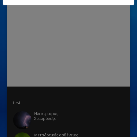
test
Ηλεκτρισμός –
Σταυρόλεξο
Μεταδοτικές ασθένειες