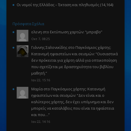
Οι νομοί της Ελλάδας – Έκταση και πληθυσμός
(14,164)
Πρόσφατα Σχόλια
ελενη
στο
Εκτύπωση χαρτών
: “
μπραβο
”
Οκτ 7, 08:25
Γιάννης Σαλονικίδης
στο
Παγκόσμιος χάρτης:
Κατανομή ηφαιστείων και σεισμών
: “
Ουσιαστικά
δεν πρόκειται για χάρτη αλλά για οπτικοποίηση
που σχετίζεται με δραστηριότητα του βιβλίου
μαθητή.
”
Ιαν 22, 15:16
Μαρία
στο
Παγκόσμιος χάρτης: Κατανομή
ηφαιστείων και σεισμών
: “
Δεν είναι και ο
καλύτερος χάρτης, δεν έχει υπόμνημα και δεν
μπορείς να καταλάβεις που είναι τα ηφαίστεια
και που…
”
Ιαν 22, 14:16