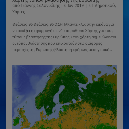
Χάρτης τύπων βλάστησης της Ευρώπης
από
Γιάννης Σαλονικίδης
|
6 Ιαν 2019
|
ΣΤ΄ Δημοτικού
,
Χάρτες
Θεάσεις: 96 Θεάσεις: 96 ΟΔΗΓΙΑΚάντε κλικ στην εικόνα για
να ανοίξει η εφαρμογή σε νέο παράθυρο Χάρτης για τους
τύπους βλάστησης της Ευρώπης. Στον χάρτη σημειώνονται
οι τύποι βλάστησης που επικρατούν στις διάφορες
περιοχές της Ευρώπης (βλάστηση ερήμων, μεσογειακή...