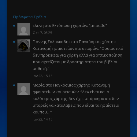
Πρόσφατα Σχόλια
ελενη
στο
Εκτύπωση χαρτών
: “
μπραβο
”
Οκτ 7, 08:25
Γιάννης Σαλονικίδης
στο
Παγκόσμιος χάρτης:
Κατανομή ηφαιστείων και σεισμών
: “
Ουσιαστικά
δεν πρόκειται για χάρτη αλλά για οπτικοποίηση
που σχετίζεται με δραστηριότητα του βιβλίου
μαθητή.
”
Ιαν 22, 15:16
Μαρία
στο
Παγκόσμιος χάρτης: Κατανομή
ηφαιστείων και σεισμών
: “
Δεν είναι και ο
καλύτερος χάρτης, δεν έχει υπόμνημα και δεν
μπορείς να καταλάβεις που είναι τα ηφαίστεια
και που…
”
Ιαν 22, 14:16