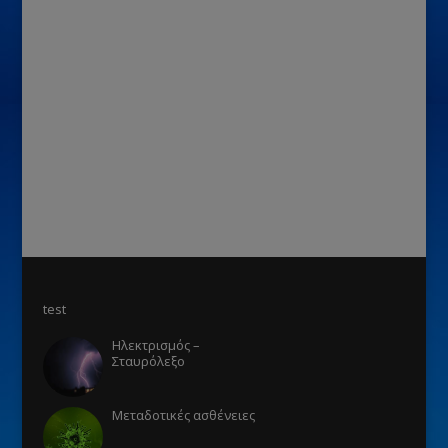
test
Ηλεκτρισμός –
Σταυρόλεξο
Μεταδοτικές ασθένειες