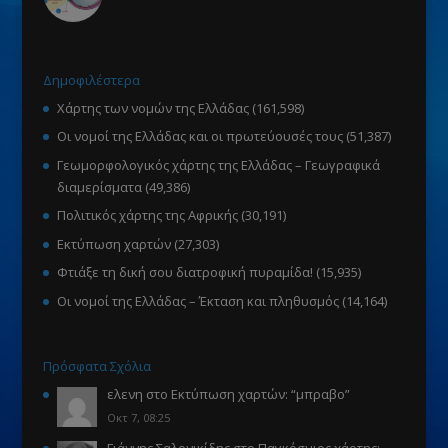
Δημοφιλέστερα
Χάρτης των νομών της Ελλάδας
(161,598)
Οι νομοί της Ελλάδας και οι πρωτεύουσές τους
(51,387)
Γεωμορφολογικός χάρτης της Ελλάδας – Γεωγραφικά
διαμερίσματα
(49,386)
Πολιτικός χάρτης της Αφρικής
(30,191)
Εκτύπωση χαρτών
(27,303)
Φτιάξε τη δική σου διατροφική πυραμίδα!
(15,935)
Οι νομοί της Ελλάδας – Έκταση και πληθυσμός
(14,164)
Πρόσφατα Σχόλια
ελενη
στο
Εκτύπωση χαρτών
: “
μπραβο
”
Οκτ 7, 08:25
Γιάννης Σαλονικίδης
στο
Παγκόσμιος χάρτης: