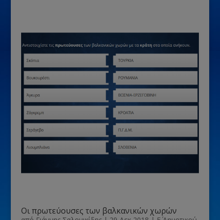
Οι πρωτεύουσες των βαλκανικών χωρών
από
Γιάννης Σαλονικίδης
|
29 Δεκ 2018
|
Ε΄ Δημοτικού