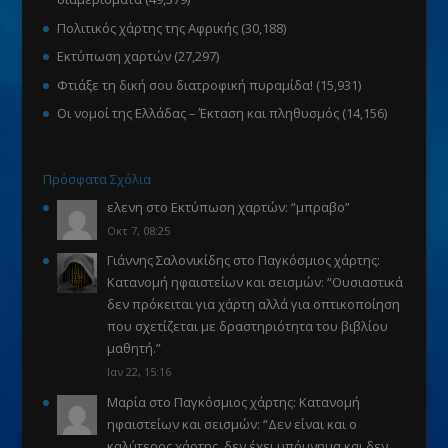
Πολιτικός χάρτης της Αφρικής
(30,188)
Εκτύπωση χαρτών
(27,297)
Φτιάξε τη δική σου διατροφική πυραμίδα!
(15,931)
Οι νομοί της Ελλάδας – Έκταση και πληθυσμός
(14,156)
Πρόσφατα Σχόλια
ελενη
στο
Εκτύπωση χαρτών
: “
μπραβο
”
Οκτ 7, 08:25
Γιάννης Σαλονικίδης
στο
Παγκόσμιος χάρτης:
Κατανομή ηφαιστείων και σεισμών
: “
Ουσιαστικά
δεν πρόκειται για χάρτη αλλά για οπτικοποίηση
που σχετίζεται με δραστηριότητα του βιβλίου
μαθητή.
”
Ιαν 22, 15:16
Μαρία
στο
Παγκόσμιος χάρτης: Κατανομή
ηφαιστείων και σεισμών
: “
Δεν είναι και ο
καλύτερος χάρτης, δεν έχει υπόμνημα και δεν