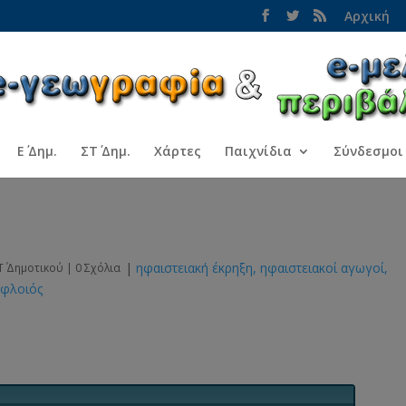
Αρχική
Ε΄ Δημ.
ΣΤ΄ Δημ.
Χάρτες
Παιχνίδια
Σύνδεσμοι
|
ηφαιστειακή έκρηξη
ηφαιστειακοί αγωγοί
Τ΄ Δημοτικού
|
0 Σχόλια
φλοιός