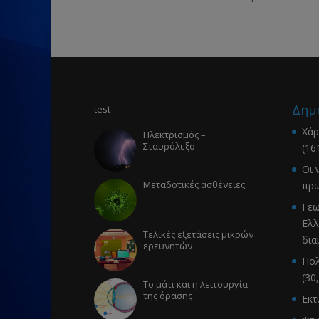
Δημ
test
Χάρ
Ηλεκτρισμός –
Σταυρόλεξο
(16
Οι 
Μεταδοτικές ασθένειες
πρω
Γεω
Ελλ
Τελικές εξετάσεις μικρών
δια
ερευνητών
Πολ
(30
Το μάτι και η λειτουργία
της όρασης
Εκ