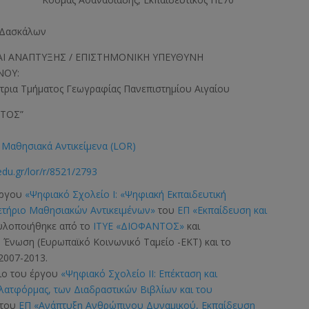
0 Δασκάλων
Ι ΑΝΑΠΤΥΞΗΣ / ΕΠΙΣΤΗΜΟΝΙΚΗ ΥΠΕΥΘΥΝΗ
ΝΟΥ:
τρια Τμήματος Γεωγραφίας Πανεπιστημίου Αιγαίου
ΝΤΟΣ”
Μαθησιακά Αντικείμενα (LOR)
edu.gr/lor/r/8521/2793
έργου
«Ψηφιακό Σχολείο Ι: «Ψηφιακή Εκπαιδευτική
ετήριο Μαθησιακών Αντικειμένων»
του
ΕΠ «Εκπαίδευση και
 υλοποιήθηκε από το
ΙΤΥΕ «ΔΙΟΦΑΝΤΟΣ»
και
ή Ένωση
(Ευρωπαϊκό Κοινωνικό Ταμείο -ΕΚΤ)
και το
2007-2013.
σιο του έργου
«Ψηφιακό Σχολείο ΙΙ: Επέκταση και
Πλατφόρμας, των Διαδραστικών Βιβλίων και του
του
ΕΠ «Ανάπτυξη Ανθρώπινου Δυναμικού, Εκπαίδευση