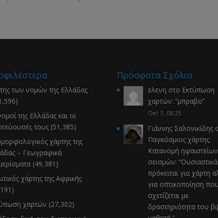
οφιλέστερα
Πρόσφατα Σχόλια
της των νομών της Ελλάδας
ελενη
στο
Εκτύπωση
1,596)
χαρτών
: “
μπραβο
”
Οκτ 7, 08:25
νομοί της Ελλάδας και οι
τεύουσές τους
(51,385)
Γιάννης Σαλονικίδης
σ
Παγκόσμιος χάρτης:
μορφολογικός χάρτης της
Κατανομή ηφαιστείων
άδας – Γεωγραφικά
σεισμών
: “
Ουσιαστικά
μερίσματα
(49,381)
πρόκειται για χάρτη α
ιτικός χάρτης της Αφρικής
για οπτικοποίηση πο
,191)
σχετίζεται με
τύπωση χαρτών
(27,302)
δραστηριότητα του β
μαθητή.
”