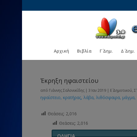
Αρχική
Βιβλία
Γ΄ Δημ.
Δ΄ Δημ.
Έκρηξη ηφαιστείου
από
Γιάννης Σαλονικίδης
|
3 Ιαν 2019
|
Ε΄ Δημοτικού
,
Σ
ηφαίστειο
κρατήρας
λάβα
λιθόσφαιρα
μάγμα
Θεάσεις:
2,016
Θεάσεις:
2,016
ΟΔΗΓΙΑ