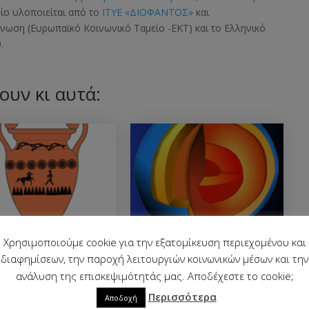
οίο υλοποιείται από το
ΙΤΥΕ «ΔΙΟΦΑΝΤΟΣ»
και
 Ένωση
(Ευρωπαϊκό Κοινωνικό Ταμείο -ΕΚΤ)
και το Ελληνικό
.
ουν κι αυτά:
στήριο
Το εσωτερικό της Γης
Χρησιμοποιούμε cookie για την εξατομίκευση περιεχομένου και
οπλαστικής
διαφημίσεων, την παροχή λειτουργιών κοινωνικών μέσων και την
ανάλυση της επισκεψιμότητάς μας. Αποδέχεστε το cookie;
Περισσότερα
Αποδοχή