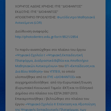
ΧΟΡΗΓΟΣ ΑΔΕΙΑΣ ΧΡΗΣΗΣ: ΙΤΥΕ “ΔΙΟΦΑΝΤΟΣ”
ΕΚΔΟΤΗΣ: ΙΤΥΕ “ΔΙΟΦΑΝΤΟΣ”
ΑΠΟΘΕΤΗΡΙΟ ΠΡΟΕΛΕΥΣΗΣ:
Φωτόδεντρο Μαθησιακά
Αντικείμενα (LOR)
Διεύθυνση αναφοράς:
http://photodentro.edu.gr/lor/r/8521/2854
Το παρόν αναπτύχθηκε στο πλαίσιο του έργου
«Ψηφιακό Σχολείο Ι: «Ψηφιακή Εκπαιδευτική
Πλατφόρμα, Διαδραστικά Βιβλία και Αποθετήριο
Μαθησιακών Αντικειμένων»
του
ΕΠ «Εκπαίδευση και
Δια Βίου Μάθηση»
του
ΥΠΠΕΘ
, το οποίο
υλοποιήθηκε από το
ΙΤΥΕ «ΔΙΟΦΑΝΤΟΣ»
και
συγχρηματοδοτήθηκε από την Ευρωπαϊκή Ένωση
(Ευρωπαϊκό Κοινωνικό Ταμείο -ΕΚΤ)
και το Ελληνικό
Δημόσιο στο πλαίσιο του ΕΣΠΑ 2007-2013.
Επικαιροποιήθηκε / βελτιώθηκε στο πλαίσιο του
έργου
«Ψηφιακό Σχολείο ΙΙ: Επέκταση και Αξιοποίηση
της Ψηφιακής Εκπαιδευτικής Πλατφόρμας, των