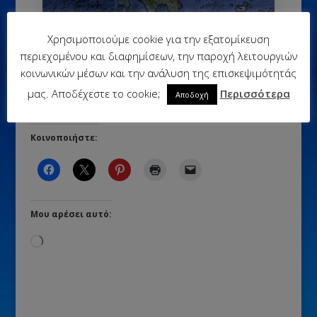
Χρησιμοποιούμε cookie για την εξατομίκευση
Οι 10 εθνικοί δρυμοί της Ελλάδας
περιεχομένου και διαφημίσεων, την παροχή λειτουργιών
κοινωνικών μέσων και την ανάλυση της επισκεψιμότητάς
μας. Αποδέχεστε το cookie;
Περισσότερα
Αποδοχή
Κοινοποιήστε:
Μου αρέσει αυτό:
Loading…