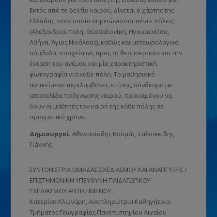
Εκτός από το δελτίο καιρού, δίνεται ο χάρτης της
Ελλάδας, στον οποίο σημειώνονται πέντε πόλεις
(Αλεξανδρούπολη, Θεσσαλονίκη, Ηγουμενίτσα,
Αθήνα, Άγιος Νικόλαος), καθώς και μετεωρολογικά
σύμβολα, στοιχεία ως προς τη θερμοκρασία και την
ένταση του ανέμου και μία χαρακτηριστική
φωτογραφία για κάθε πόλη. Το μαθησιακό
αντικείμενο περιλαμβάνει, επίσης, σύνδεσμο με
ιστοσελίδα πρόγνωσης καιρού, προκειμένου να
δουν οι μαθητές τον καιρό της κάθε πόλης σε
πραγματικό χρόνο.
Δημιουργoί:
Αθανασιάδης Κοσμάς, Σαλονικίδης
Γιάννης
ΣΥΝΤΟΝΙΣΤΡΙΑ ΟΜΑΔΑΣ ΣΧΕΔΙΑΣΜΟΥ ΚΑΙ ΑΝΑΠΤΥΞΗΣ /
ΕΠΙΣΤΗΜΟΝΙΚΗ ΥΠΕΥΘΥΝΗ ΠΑΙΔΑΓΩΓΙΚΟΥ
ΣΧΕΔΙΑΣΜΟΥ ΑΝΤΙΚΕΙΜΕΝΟΥ:
Κατερίνα Κλωνάρη, Αναπληρώτρια Καθηγήτρια
Τμήματος Γεωγραφίας Πανεπιστημίου Αιγαίου