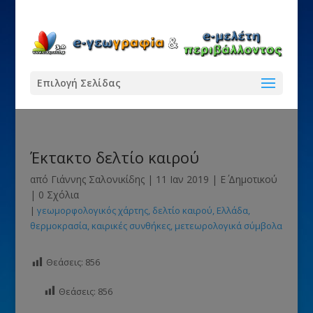
Επιλογή Σελίδας
Έκτακτο δελτίο καιρού
από
Γιάννης Σαλονικίδης
|
11 Ιαν 2019
|
Ε΄ Δημοτικού
|
0 Σχόλια
|
γεωμορφολογικός χάρτης
δελτίο καιρού
Ελλάδα
θερμοκρασία
καιρικές συνθήκες
μετεωρολογικά σύμβολα
Θεάσεις:
856
Θεάσεις:
856