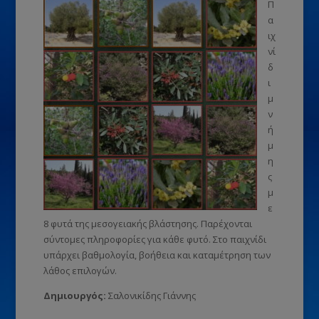
Π
α
ιχ
νί
δ
ι
μ
ν
ή
μ
η
ς
μ
ε
8 φυτά της μεσογειακής βλάστησης. Παρέχονται
σύντομες πληροφορίες για κάθε φυτό. Στο παιχνίδι
υπάρχει βαθμολογία, βοήθεια και καταμέτρηση των
λάθος επιλογών.
Δημιουργός:
Σαλονικίδης Γιάννης