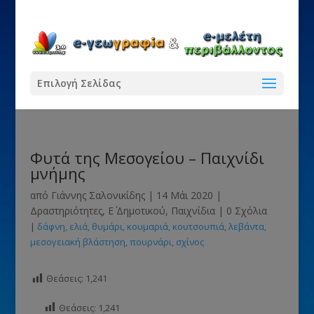
Επιλογή Σελίδας
Φυτά της Μεσογείου – Παιχνίδι
μνήμης
από
Γιάννης Σαλονικίδης
|
14 Μάι 2020
|
Δραστηριότητες
,
Ε΄ Δημοτικού
,
Παιχνίδια
|
0 Σχόλια
|
δάφνη
ελιά
θυμάρι
κουμαριά
κουτσουπιά
λεβάντα
μεσογειακή βλάστηση
πουρνάρι
σχίνος
Θεάσεις:
1,241
Θεάσεις:
1,241