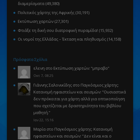
διαμερίσματα
(49,380)
Πολιτικός χάρτης της Αφρικής
(30,191)
Εκτύπωση χαρτών
(27,301)
Φτιάξε τη δική σου διατροφική πυραμίδα!
(15,932)
Οι νομοί της Ελλάδας – Έκταση και πληθυσμός
(14,158)
Πρόσφατα Σχόλια
ελενη
στο
Εκτύπωση χαρτών
: “
μπραβο
”
Οκτ 7, 08:25
Γιάννης Σαλονικίδης
στο
Παγκόσμιος χάρτης:
Κατανομή ηφαιστείων και σεισμών
: “
Ουσιαστικά
δεν πρόκειται για χάρτη αλλά για οπτικοποίηση
που σχετίζεται με δραστηριότητα του βιβλίου
μαθητή.
”
Ιαν 22, 15:16
Μαρία
στο
Παγκόσμιος χάρτης: Κατανομή
ηφαιστείων και σεισμών
: “
Δεν είναι και ο