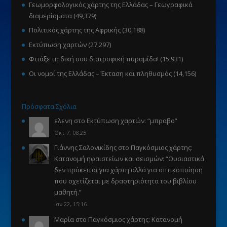
Γεωμορφολογικός χάρτης της Ελλάδας – Γεωγραφικά
διαμερίσματα
(49,379)
Πολιτικός χάρτης της Αφρικής
(30,188)
Εκτύπωση χαρτών
(27,297)
Φτιάξε τη δική σου διατροφική πυραμίδα!
(15,931)
Οι νομοί της Ελλάδας – Έκταση και πληθυσμός
(14,156)
Πρόσφατα Σχόλια
ελενη
στο
Εκτύπωση χαρτών
: “
μπραβο
”
Οκτ 7, 08:25
Γιάννης Σαλονικίδης
στο
Παγκόσμιος χάρτης:
Κατανομή ηφαιστείων και σεισμών
: “
Ουσιαστικά
δεν πρόκειται για χάρτη αλλά για οπτικοποίηση
που σχετίζεται με δραστηριότητα του βιβλίου
μαθητή.
”
Ιαν 22, 15:16
Μαρία
στο
Παγκόσμιος χάρτης: Κατανομή