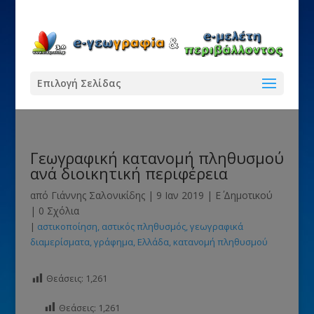
Επιλογή Σελίδας
Γεωγραφική κατανομή πληθυσμού
ανά διοικητική περιφέρεια
από
Γιάννης Σαλονικίδης
|
9 Ιαν 2019
|
Ε΄ Δημοτικού
|
0 Σχόλια
|
αστικοποίηση
αστικός πληθυσμός
γεωγραφικά
διαμερίσματα
γράφημα
Ελλάδα
κατανομή πληθυσμού
Θεάσεις:
1,261
Θεάσεις:
1,261