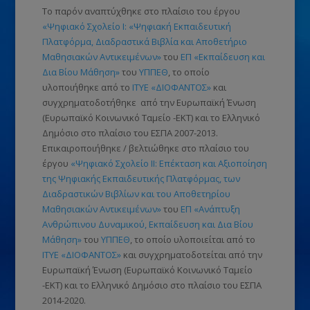
Το παρόν αναπτύχθηκε στο πλαίσιο του έργου
«Ψηφιακό Σχολείο Ι: «Ψηφιακή Εκπαιδευτική
Πλατφόρμα, Διαδραστικά Βιβλία και Αποθετήριο
Μαθησιακών Αντικειμένων»
του
ΕΠ «Εκπαίδευση και
Δια Βίου Μάθηση»
του
ΥΠΠΕΘ
, το οποίο
υλοποιήθηκε από το
ΙΤΥΕ «ΔΙΟΦΑΝΤΟΣ»
και
συγχρηματοδοτήθηκε από την Ευρωπαϊκή Ένωση
(Ευρωπαϊκό Κοινωνικό Ταμείο -ΕΚΤ)
και το Ελληνικό
Δημόσιο στο πλαίσιο του ΕΣΠΑ 2007-2013.
Επικαιροποιήθηκε / βελτιώθηκε στο πλαίσιο του
έργου
«Ψηφιακό Σχολείο ΙΙ: Επέκταση και Αξιοποίηση
της Ψηφιακής Εκπαιδευτικής Πλατφόρμας, των
Διαδραστικών Βιβλίων και του Αποθετηρίου
Μαθησιακών Αντικειμένων»
του
ΕΠ «Ανάπτυξη
Ανθρώπινου Δυναμικού, Εκπαίδευση και Δια Βίου
Μάθηση»
του
ΥΠΠΕΘ
, το οποίο υλοποιείται από το
ΙΤΥΕ «ΔΙΟΦΑΝΤΟΣ»
και συγχρηματοδοτείται από την
Ευρωπαϊκή Ένωση
(Ευρωπαϊκό Κοινωνικό Ταμείο
-ΕΚΤ)
και το Ελληνικό Δημόσιο στο πλαίσιο του ΕΣΠΑ
2014-2020.