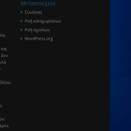
Μεταστοιχεία
Σύνδεση
Ροή καταχωρίσεων
Ροή σχολίων
το
WordPress.org
 και
 δεν
λλά
υ
ιβλίου
ς
μών
:
τερος