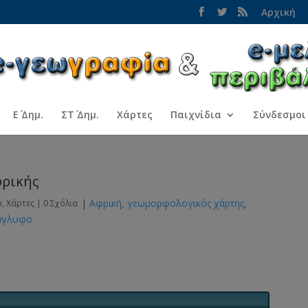
Αρχική
Ε΄ Δημ.
ΣΤ΄ Δημ.
Χάρτες
Παιχνίδια
Σύνδεσμοι
φρικής
|
Αφρική
γεωμορφολογικός χάρτης
ύ
,
Χάρτες
|
0 Σχόλια
άγλυφο