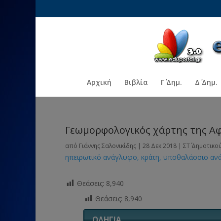
Αρχική
Βιβλία
Γ΄ Δημ.
Δ΄ Δημ.
Γεωμορφολογικός χάρτης της Α
από
Γιάννης Σαλονικίδης
|
28 Δεκ 2018
|
ΣΤ΄ Δημοτικο
ηπειρωτικό ανάγλυφο
κράτη
υποθαλάσσιο αν
Θεάσεις:
8,940
Θεάσεις:
8,940
ΟΔΗΓΙΑ