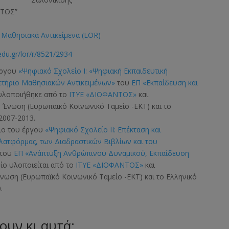
ΝΤΟΣ”
Μαθησιακά Αντικείμενα (LOR)
edu.gr/lor/r/8521/2934
έργου
«Ψηφιακό Σχολείο Ι: «Ψηφιακή Εκπαιδευτική
ετήριο Μαθησιακών Αντικειμένων»
του
ΕΠ «Εκπαίδευση και
 υλοποιήθηκε από το
ΙΤΥΕ «ΔΙΟΦΑΝΤΟΣ»
και
ή Ένωση
(Ευρωπαϊκό Κοινωνικό Ταμείο -ΕΚΤ)
και το
2007-2013.
σιο του έργου
«Ψηφιακό Σχολείο ΙΙ: Επέκταση και
Πλατφόρμας, των Διαδραστικών Βιβλίων και του
του
ΕΠ «Ανάπτυξη Ανθρώπινου Δυναμικού, Εκπαίδευση
οίο υλοποιείται από το
ΙΤΥΕ «ΔΙΟΦΑΝΤΟΣ»
και
 Ένωση
(Ευρωπαϊκό Κοινωνικό Ταμείο -ΕΚΤ)
και το Ελληνικό
.
ουν κι αυτά: