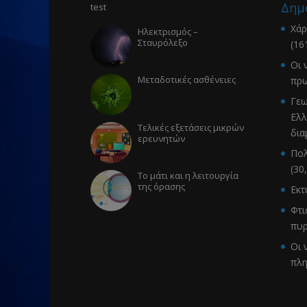
Δημ
test
Χάρ
Ηλεκτρισμός –
Σταυρόλεξο
(16
Οι 
Μεταδοτικές ασθένειες
πρω
Γεω
Ελλ
Τελικές εξετάσεις μικρών
δια
ερευνητών
Πολ
(30
Το μάτι και η λειτουργία
της όρασης
Εκ
Φτι
πυρ
Οι 
πλ