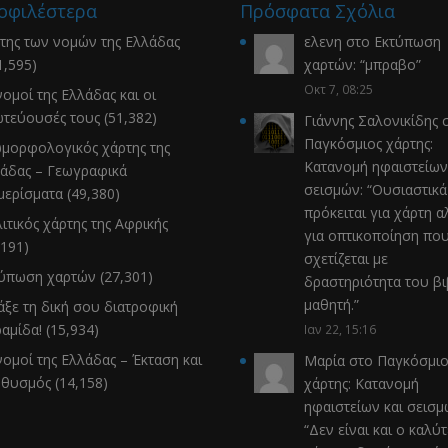
οφιλέστερα
Πρόσφατα Σχόλια
της των νομών της Ελλάδας
ελενη
στο
Εκτύπωση
1,595)
χαρτών
: “
μπραβο
”
Οκτ 7, 08:25
νομοί της Ελλάδας και οι
τεύουσές τους
(51,382)
Γιάννης Σαλονικίδης
σ
Παγκόσμιος χάρτης:
μορφολογικός χάρτης της
Κατανομή ηφαιστείων
άδας – Γεωγραφικά
σεισμών
: “
Ουσιαστικά
μερίσματα
(49,380)
πρόκειται για χάρτη α
ιτικός χάρτης της Αφρικής
για οπτικοποίηση πο
,191)
σχετίζεται με
τύπωση χαρτών
(27,301)
δραστηριότητα του β
μαθητή.
”
άξε τη δική σου διατροφική
αμίδα!
(15,934)
Ιαν 22, 15:16
νομοί της Ελλάδας – Έκταση και
Μαρία
στο
Παγκόσμιο
ηθυσμός
(14,158)
χάρτης: Κατανομή
ηφαιστείων και σεισ
“
Δεν είναι και ο καλύ